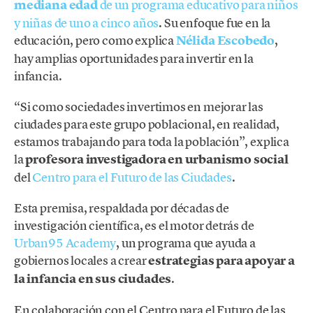
mediana edad
de un programa educativo para niños
y niñas de uno a cinco años
. Su enfoque fue en la
educación, pero como explica
Nélida Escobedo
,
hay amplias oportunidades para invertir en la
infancia.
“Si como sociedades invertimos en mejorar las
ciudades para este grupo poblacional, en realidad,
estamos trabajando para toda la población”, explica
la
profesora investigadora en urbanismo social
del
Centro para el Futuro de las Ciudades
.
Esta premisa, respaldada por décadas de
investigación científica, es el motor detrás de
Urban95 Academy
, un programa que ayuda a
gobiernos locales a crear
estrategias para apoyar a
la infancia en sus ciudades
.
En colaboración con el Centro para el Futuro de las