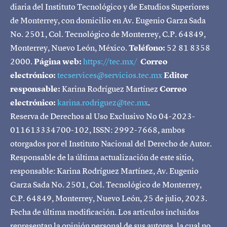
diaria del Instituto Tecnológico y de Estudios Superiores
de Monterrey, con domicilio en Av. Eugenio Garza Sada
No. 2501, Col. Tecnológico de Monterrey, C.P. 64849,
Monterrey, Nuevo León, México.
Teléfono:
52 81 8358
2000.
Página web:
https://tec.mx/
Correo
electrónico:
tecservices@servicios.tec.mx
Editor
responsable:
Karina Rodríguez Martínez
Correo
electrónico:
karina.rodriguez@tec.mx
.
Reserva de Derechos al Uso Exclusivo No 04-2023-
011613334700-102, ISSN: 2992-7668, ambos
otorgados por el Instituto Nacional del Derecho de Autor.
Responsable de la última actualización de este sitio,
responsable: Karina Rodríguez Martínez, Av. Eugenio
Garza Sada No. 2501, Col. Tecnológico de Monterrey,
C.P. 64849, Monterrey, Nuevo León, 25 de julio, 2023.
Fecha de última modificación. Los artículos incluidos
representan la opinión personal de sus autores, la cual no