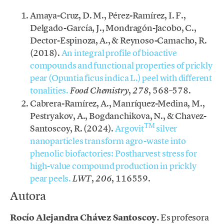
Amaya-Cruz, D. M., Pérez-Ramírez, I. F.,
Delgado-García, J., Mondragón-Jacobo, C.,
Dector-Espinoza, A., & Reynoso-Camacho, R.
(2018).
An integral profile of bioactive
compounds and functional properties of prickly
pear (Opuntia ficus indica L.) peel with different
tonalities.
,
, 568–578.
Food Chemistry
278
Cabrera-Ramírez, A., Manríquez-Medina, M.,
Pestryakov, A., Bogdanchikova, N., & Chavez-
TM
Santoscoy, R. (2024).
Argovit
silver
nanoparticles transform agro-waste into
phenolic biofactories: Postharvest stress for
high-value compound production in prickly
pear peels.
,
, 116559.
LWT
206
Autora
Rocío Alejandra Chávez Santoscoy.
Es profesora