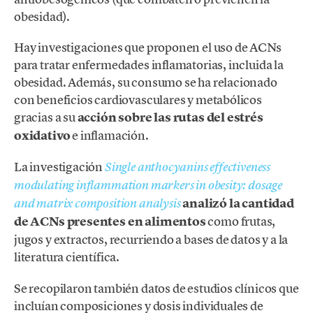
obesidad).
Hay investigaciones que proponen el uso de ACNs
para tratar enfermedades inflamatorias, incluida la
obesidad. Además, su consumo se ha relacionado
con beneficios cardiovasculares y metabólicos
gracias a su
acción sobre las rutas del estrés
oxidativo
e inflamación.
La investigación
Single anthocyanins effectiveness
modulating inflammation markers in obesity: dosage
analizó la cantidad
and matrix composition analysis
de ACNs presentes en alimentos
como frutas,
jugos y extractos, recurriendo a bases de datos
y a la
literatura científica.
Se recopilaron también datos de estudios clínicos que
incluían composiciones y dosis individuales de