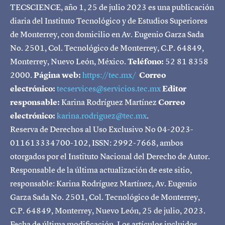
TECSCIENCE, año 1, 25 de julio 2023 es una publicación
diaria del Instituto Tecnológico y de Estudios Superiores
de Monterrey, con domicilio en Av. Eugenio Garza Sada
No. 2501, Col. Tecnológico de Monterrey, C.P. 64849,
Monterrey, Nuevo León, México.
Teléfono:
52 81 8358
2000.
Página web:
https://tec.mx/
Correo
electrónico:
tecservices@servicios.tec.mx
Editor
responsable:
Karina Rodríguez Martínez
Correo
electrónico:
karina.rodriguez@tec.mx
.
Reserva de Derechos al Uso Exclusivo No 04-2023-
011613334700-102, ISSN: 2992-7668, ambos
otorgados por el Instituto Nacional del Derecho de Autor.
Responsable de la última actualización de este sitio,
responsable: Karina Rodríguez Martínez, Av. Eugenio
Garza Sada No. 2501, Col. Tecnológico de Monterrey,
C.P. 64849, Monterrey, Nuevo León, 25 de julio, 2023.
Fecha de última modificación. Los artículos incluidos