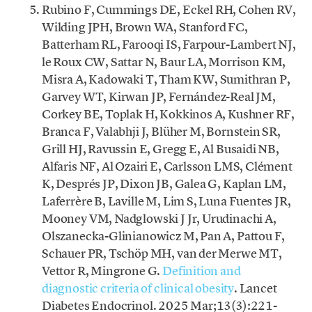
Rubino F, Cummings DE, Eckel RH, Cohen RV,
Wilding JPH, Brown WA, Stanford FC,
Batterham RL, Farooqi IS, Farpour-Lambert NJ,
le Roux CW, Sattar N, Baur LA, Morrison KM,
Misra A, Kadowaki T, Tham KW, Sumithran P,
Garvey WT, Kirwan JP, Fernández-Real JM,
Corkey BE, Toplak H, Kokkinos A, Kushner RF,
Branca F, Valabhji J, Blüher M, Bornstein SR,
Grill HJ, Ravussin E, Gregg E, Al Busaidi NB,
Alfaris NF, Al Ozairi E, Carlsson LMS, Clément
K, Després JP, Dixon JB, Galea G, Kaplan LM,
Laferrère B, Laville M, Lim S, Luna Fuentes JR,
Mooney VM, Nadglowski J Jr, Urudinachi A,
Olszanecka-Glinianowicz M, Pan A, Pattou F,
Schauer PR, Tschöp MH, van der Merwe MT,
Vettor R, Mingrone G.
Definition and
diagnostic criteria of clinical obesity
. Lancet
Diabetes Endocrinol. 2025 Mar;13(3):221-