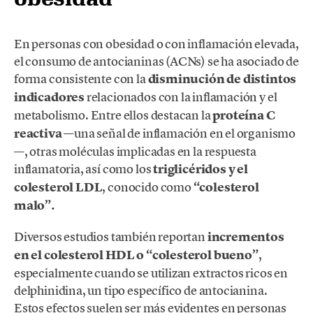
En personas con obesidad o con inflamación elevada,
el consumo de antocianinas (ACNs) se ha asociado de
forma consistente con la
disminución de distintos
indicadores
relacionados con la inflamación y el
metabolismo. Entre ellos destacan la
proteína C
reactiva
—una señal de inflamación en el organismo
—, otras moléculas implicadas en la respuesta
inflamatoria, así como los
triglicéridos y el
colesterol LDL
, conocido como
“colesterol
malo”.
Diversos estudios también reportan
incrementos
en el colesterol HDL o “colesterol bueno”
,
especialmente cuando se utilizan extractos ricos en
delphinidina, un tipo específico de antocianina.
Estos efectos suelen ser más evidentes en personas