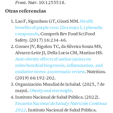
10:1255518.
Front. Nutr.
Otras referencias
Lao F, Sigurdson GT, Giusti MM.
Health
benefits of purple corn (Zea mays L.) phenolic
compounds
. Compreh Rev Food Sci Food
Safety. (2017) 16:234–46.
Gomes JV, Rigolon TC, da Silveira Souza MS,
Alvarez-Leite JI, Della Lucia CM, Martino HS.
Anti-obesity effects of anthocyanins on
mitochondrial biogenesis, inflammation, and
oxidative stress: a systematic review
. Nutrition.
(2019) 66:192–202.
Organización Mundial de la Salud. (2025, 7 de
mayo).
.
Obesity and overweight
Instituto Nacional de Salud Pública. (2022).
Encuesta Nacional de Salud y Nutrición Continua
. Instituto Nacional de Salud Pública.
2022