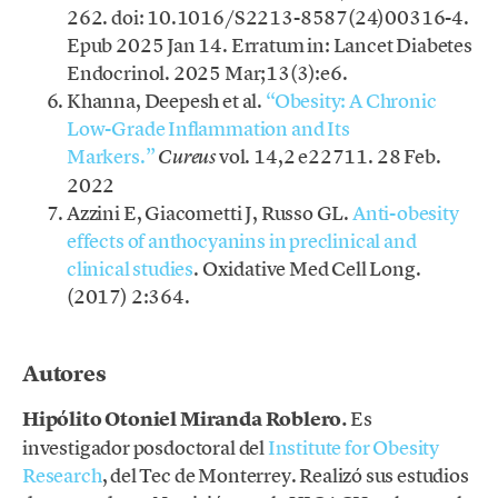
262. doi: 10.1016/S2213-8587(24)00316-4.
Epub 2025 Jan 14. Erratum in: Lancet Diabetes
Endocrinol. 2025 Mar;13(3):e6.
Khanna, Deepesh et al.
“Obesity: A Chronic
Low-Grade Inflammation and Its
Markers.”
vol. 14,2 e22711. 28 Feb.
Cureus
2022
Azzini E, Giacometti J, Russo GL.
Anti-obesity
effects of anthocyanins in preclinical and
clinical studies
. Oxidative Med Cell Long.
(2017) 2:364.
.
Autores
Hipólito Otoniel Miranda Roblero.
Es
investigador posdoctoral del
Institute for Obesity
Research
, del Tec de Monterrey. Realizó sus estudios