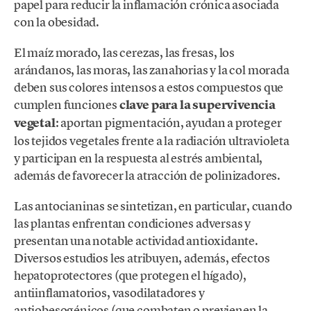
papel para reducir la inflamación crónica asociada
con la obesidad.
El maíz morado, las cerezas, las fresas, los
arándanos, las moras, las zanahorias y la col morada
deben sus colores intensos a estos compuestos que
cumplen funciones
clave para la supervivencia
vegetal
: aportan pigmentación, ayudan a proteger
los tejidos vegetales frente a la radiación ultravioleta
y participan en la respuesta al estrés ambiental,
además de favorecer la atracción de polinizadores.
Las antocianinas se sintetizan, en particular, cuando
las plantas enfrentan condiciones adversas y
presentan una notable actividad antioxidante.
Diversos estudios les atribuyen, además, efectos
hepatoprotectores (que protegen el hígado),
antiinflamatorios, vasodilatadores y
antiobesogénicos (que combaten o previenen la