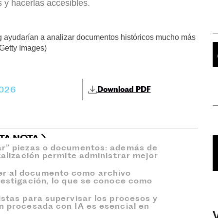
 y hacerlas accesibles.
ng ayudarían a analizar documentos históricos mucho más
 Getty Images)
2026
Download PDF
STA NOTA
ar” piezas o documentos: además de
italización permite administrar mejor
er al documento como archivo
nvestigación, lo que se conoce como
istas para supervisar los procesos y
ón procesada con IA es esencial en