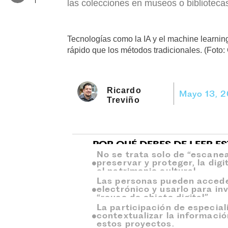
las colecciones en museos o bibliotecas
Tecnologías como la IA y el machine learni
rápido que los métodos tradicionales. (Foto:
Ricardo
Mayo 13, 
Treviño
POR QUÉ DEBES DE LEER E
No se trata solo de “escane
preservar y proteger, la dig
el patrimonio cultural.
Las personas pueden acced
electrónico y usarlo para i
“reuso de objeto digital”.
La participación de especial
contextualizar la informaci
estos proyectos.