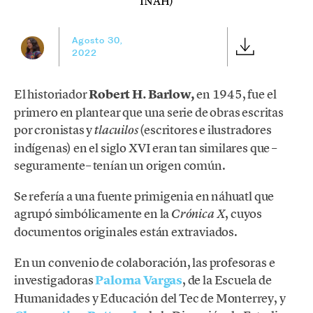
INAH)
Agosto 30,
2022
El historiador
Robert H. Barlow,
en 1945, fue el
primero en plantear que una serie de obras escritas
por cronistas y
(escritores e ilustradores
tlacuilos
indígenas) en el siglo XVI eran tan similares que –
seguramente– tenían un origen común.
Se refería a
una fuente primigenia en náhuatl que
agrupó simbólicamente en la
, cuyos
Crónica X
documentos originales están extraviados.
En un convenio de colaboración, las profesoras e
investigadoras
Paloma Vargas
, de la Escuela de
Humanidades y Educación del Tec de Monterrey, y