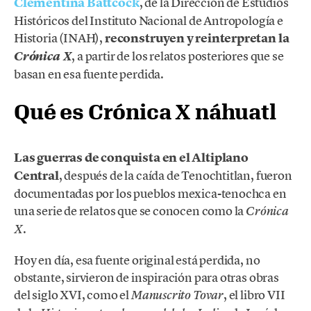
Clementina Battcock
, de la Dirección de Estudios
Históricos del Instituto Nacional de Antropología e
Historia (INAH),
reconstruyen y reinterpretan la
, a partir de los relatos posteriores que se
Crónica X
basan en esa fuente perdida.
Qué es Crónica X náhuatl
Las guerras de conquista en el Altiplano
Central
, después de la caída de Tenochtitlan, fueron
documentadas por los pueblos mexica-tenochca en
una serie de relatos que se conocen como la
Crónica
.
X
Hoy en día, esa fuente original está perdida, no
obstante, sirvieron de inspiración para otras obras
del siglo XVI, como el
, el libro VII
Manuscrito Tovar