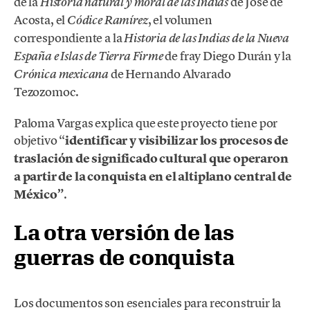
de la
de José de
Historia natural y moral de las Indias
Acosta, el
, el volumen
Códice Ramírez
correspondiente a la
Historia de las Indias de la Nueva
de fray Diego Durán y la
España e Islas de Tierra Firme
de Hernando Alvarado
Crónica mexicana
Tezozomoc.
Paloma Vargas explica que este proyecto tiene por
objetivo “
identificar y visibilizar los procesos de
traslación de significado cultural que operaron
a partir de la conquista en el altiplano central de
México”
.
La otra versión de las
guerras de conquista
Los documentos son esenciales para reconstruir la