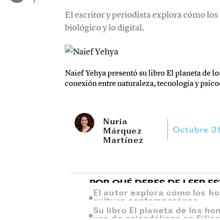
El escritor y periodista explora cómo los
biológico y lo digital.
Naief Yehya presentó su libro El planeta de l
conexión entre naturaleza, tecnología y psico
Nuria
Octubre 3
Márquez
Martínez
POR QUÉ DEBES DE LEER E
El autor explora cómo los ho
cultura contemporánea.
Su libro El planeta de los ho
uso de psicodélicos en Silico