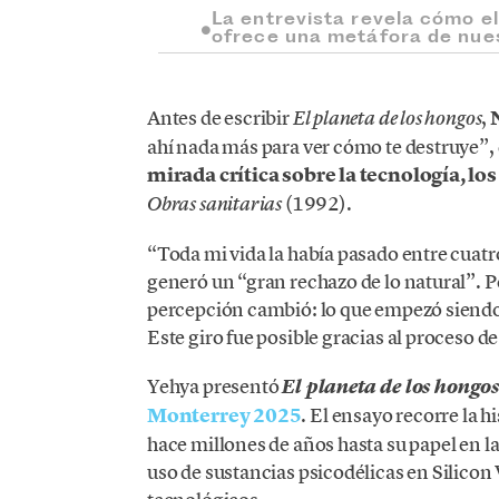
La entrevista revela cómo el 
ofrece una metáfora de nues
Antes de escribir
,
El planeta de los hongos
ahí nada más para ver cómo te destruye”, c
mirada crítica sobre la tecnología, los
(1992).
Obras sanitarias
“Toda mi vida la había pasado entre cuatr
generó un “gran rechazo de lo natural”. Pe
percepción cambió: lo que empezó siendo
Este giro fue posible gracias al proceso de
Yehya presentó
El planeta de los hongos
Monterrey 2025
. El ensayo recorre la 
hace millones de años hasta su papel en l
uso de sustancias psicodélicas en Silicon 