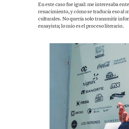
En este caso fue igual: me interesaba ente
renacimiento, y cómo se traducía eso al 
culturales. No quería solo transmitir infor
ensayista; lo mío es el proceso literario.