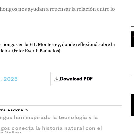
 hongos nos ayudan a repensar la relación entre lo
os hongos en la FIL Monterrey, donde reflexionó sobre la
delia. (Foto: Everth Bañuelos)
1, 2025
Download PDF
STA NOTA
ngos han inspirado la tecnología y la
ngos conecta la historia natural con el
n Valley.