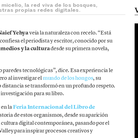
micelio, la red viva de los bosques,
tras propias redes digitales.
Naief Yehya
veía la naturaleza con recelo. “Está
onfiesa el periodista y escritor, conocido por su
 medios y la cultura
desde su primera novela,
o paredes tecnológicas”, dice. Esa experiencia le
ro al investigar el
mundo de los hongos
, su
 distancia se transformó en un profundo respeto.
 investigación para su libro.
en la
Feria Internacional del Libro de
historia de estos organismos, desde su aparición
a cultura digital contemporánea, pasando por el
Valley para inspirar procesos creativos y