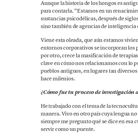
Aunque la historia de los hongos es antig
para contarla. “Estamos en un renacimient
sustancias psicodélicas, después de siglos
sino también de agencias de inteligencia c
Viene esta oleada, que aún estamos viviend
entornos corporativos se incorporan los 
por otro, crece la masificación de terapi
clave en cómo nos relacionamos con lo p
pueblos antiguos, en lugares tan diverso
hace milenios.
¿Cómo fue tu proceso de investigación al
He trabajado con el tema de la tecnocultu
manera. Vivo en otro país cuya lengua no 
siempre me pregunto qué se dice en esa cu
servir como un puente.