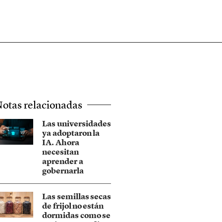
otas relacionadas
Las universidades
ya adoptaron la
IA. Ahora
necesitan
aprender a
gobernarla
Las semillas secas
de frijol no están
dormidas como se