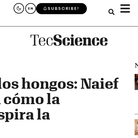
SUBSCRIBE!
EN
N
 los hongos: Naief
 cómo la
spira la