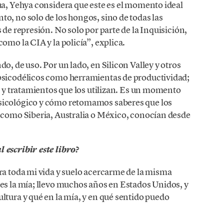
ua, Yehya considera que este es el momento ideal
o, no solo de los hongos, sino de todas las
 de represión. No solo por parte de la Inquisición,
omo la CIA y la policía”, explica.
o, de uso. Por un lado, en Silicon Valley y otros
psicodélicos como herramientas de productividad;
as y tratamientos que los utilizan. Es un momento
sicológico y cómo retomamos saberes que los
s como Siberia, Australia o México, conocían desde
 escribir este libro?
ra toda mi vida y suelo acercarme de la misma
es la mía; llevo muchos años en Estados Unidos, y
ltura y qué en la mía, y en qué sentido puedo