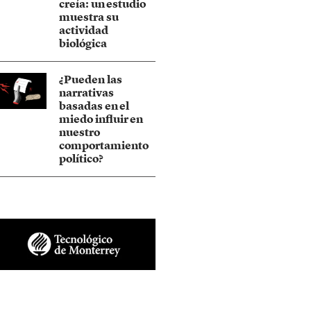
creía: un estudio
muestra su
actividad
biológica
¿Pueden las
narrativas
basadas en el
miedo influir en
nuestro
comportamiento
político?