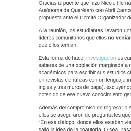
Gracias al puente que hizo Nicole Herná
Autónoma de Querétaro con Abril Campo
propuesta ante el Comité Organizador d
A la reunión, los estudiantes llevaron u
líderes comunitarios que ellos
no venían
que ellos temían.
Esta forma de hacer
investigación
es car
saberes de una población marginada a me
académicos para escribir sus estudios c
en revistas científicas con un lenguaje
inglés y tras muros de paga), excluyénd
obtenido de ese nuevo conocimiento gene
Además del compromiso de regresar a Am
ellos se aseguraron de preguntarles qué
“En ese diálogo, donde ellos estaban vi
salió la idea de la coautoría. O sea, pa