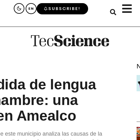
SUBSCRIBE!
EN
N
dida de lengua
hambre: una
 en Amealco
de este municipio analiza las causas de la