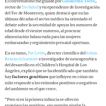
El conversatorio fue guiado por
Guillermo Torre
,
rector de
TecSalud
y vicepresidente de Investigación
del Tec de Monterrey, quien destacó que en las
últimas décadas el sector médico ha orientado el
debate sobre la necesidad de apoyar los menores de
edad desde el vientre materno, al procurar
alimentación balanceada para las mujeres
embarazadas y seguimiento prenatal oportuno.
En su turno,
Pat Levitt
, director científico del
Saban
Research Institute
e investigador de neurogenética
del desarrollo en el Children’s Hospital de Los
Ángeles, explicó que se ha identificado que también
hay
factores genéticos
que influyen en cómo un
niño responde a los estímulos positivos o negativos
del ambiente en el que crece.
“Pero si en la primera infancia se ofrecen
experiencias positivas, eso permite nivelar la