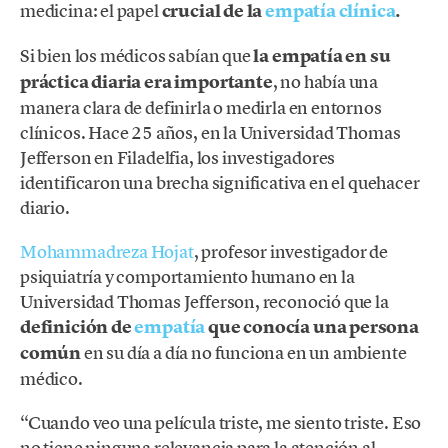
medicina: el papel
crucial de la
empatía clínica
.
Si bien los médicos sabían que
la empatía en su
práctica diaria era importante
, no había una
manera clara de definirla o medirla en entornos
clínicos. Hace 25 años, en la Universidad Thomas
Jefferson en Filadelfia, los investigadores
identificaron una brecha significativa en el quehacer
diario.
Mohammadreza Hojat
, profesor investigador de
psiquiatría y comportamiento humano en la
Universidad Thomas Jefferson, reconoció que la
definición de
empatía
que conocía una persona
común
en su día a día no funciona en un ambiente
médico.
“Cuando veo una película triste, me siento triste. Eso
no tiene ninguna relevancia para la atención al