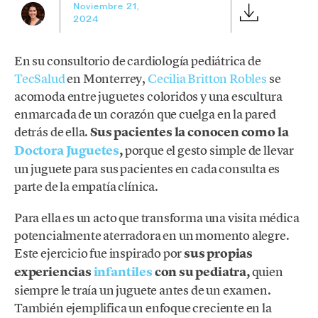
Noviembre 21,
2024
En su consultorio de cardiología pediátrica de
TecSalud
en Monterrey,
Cecilia Britton Robles
se
acomoda entre juguetes coloridos y una escultura
enmarcada de un corazón que cuelga en la pared
detrás de ella.
Sus pacientes la conocen como la
Doctora Juguetes
,
porque el gesto simple de llevar
un juguete para sus pacientes en cada consulta es
parte de la empatía clínica.
Para ella es un acto que transforma una visita médica
potencialmente aterradora en un momento alegre.
Este ejercicio fue inspirado por
sus propias
experiencias
infantiles
con su pediatra,
quien
siempre le traía un juguete antes de un examen.
También ejemplifica un enfoque creciente en la