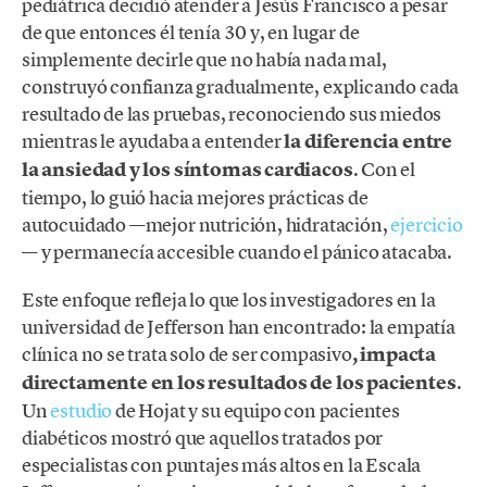
pediátrica decidió atender a Jesús Francisco a pesar
de que entonces él tenía 30 y, en lugar de
simplemente decirle que no había nada mal,
construyó confianza gradualmente, explicando cada
resultado de las pruebas, reconociendo sus miedos
mientras le ayudaba a entender
la diferencia entre
la ansiedad y los síntomas cardiacos
. Con el
tiempo, lo guió hacia mejores prácticas de
autocuidado —mejor nutrición, hidratación,
ejercicio
— y permanecía accesible cuando el pánico atacaba.
Este enfoque refleja lo que los investigadores en la
universidad de Jefferson han encontrado: la empatía
clínica no se trata solo de ser compasivo
, impacta
directamente en los resultados de los pacientes
.
Un
estudio
de Hojat y su equipo con pacientes
diabéticos mostró que aquellos tratados por
especialistas con puntajes más altos en la Escala