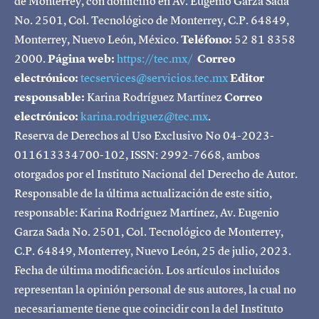
de Monterrey, con domicilio en Av. Eugenio Garza Sada
No. 2501, Col. Tecnológico de Monterrey, C.P. 64849,
Monterrey, Nuevo León, México.
Teléfono:
52 81 8358
2000.
Página web:
https://tec.mx/
Correo
electrónico:
tecservices@servicios.tec.mx
Editor
responsable:
Karina Rodríguez Martínez
Correo
electrónico:
karina.rodriguez@tec.mx
.
Reserva de Derechos al Uso Exclusivo No 04-2023-
011613334700-102, ISSN: 2992-7668, ambos
otorgados por el Instituto Nacional del Derecho de Autor.
Responsable de la última actualización de este sitio,
responsable: Karina Rodríguez Martínez, Av. Eugenio
Garza Sada No. 2501, Col. Tecnológico de Monterrey,
C.P. 64849, Monterrey, Nuevo León, 25 de julio, 2023.
Fecha de última modificación. Los artículos incluidos
representan la opinión personal de sus autores, la cual no
necesariamente tiene que coincidir con la del Instituto