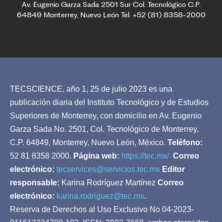
Av. Eugenio Garza Sada 2501 Sur Col. Tecnológico C.P.
64849 Monterrey, Nuevo León Tel. +52 (81) 8358-2000
TECSCIENCE, año 1, 25 de julio 2023 es una
publicación diaria del Instituto Tecnológico y de Estudios
Superiores de Monterrey, con domicilio en Av. Eugenio
Garza Sada No. 2501, Col. Tecnológico de Monterrey,
C.P. 64849, Monterrey, Nuevo León, México.
Teléfono:
52 81 8358 2000.
Página web:
https://tec.mx/
Correo
electrónico:
tecservices@servicios.tec.mx
Editor
responsable:
Karina Rodríguez Martínez
Correo
electrónico:
karina.rodriguez@tec.mx
.
Reserva de Derechos al Uso Exclusivo No 04-2023-