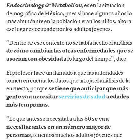
, es en la situación
Endocrinology & Metabolism
demográfica de México, pues si hace algunos años lo
más abundante en la población eran los niños, ahora
ese lugar es ocupado por los adultos jóvenes.
“Dentro de ese contexto no se había hecho el análisis
de cómo cambian las otras enfermedades que se
asocian con obesidad
a lo largo del tiempo”, dice.
El profesor hace un llamado a que las autoridades
tomen en cuenta los datos que arroja el análisis de la
encuesta, porque
se tiene que anticipar que más
gente va a necesitar
servicios de salud
a edades
más tempranas.
“Lo que antes se necesitaba a las 60
se va a
necesitar antes en un número mayor de
personas,
tenemos muchos adultos jóvenes que