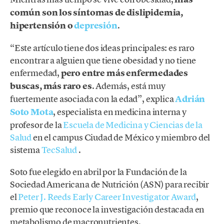
común son los síntomas de dislipidemia,
hipertensión o
depresión
.
“Este artículo tiene dos ideas principales: es raro
encontrar a alguien que tiene obesidad y no tiene
enfermedad,
pero entre más enfermedades
buscas, más raro es
. Además, está muy
fuertemente asociada con la edad”, explica
Adrián
Soto Mota
, especialista en medicina interna y
profesor de la
Escuela de Medicina y Ciencias de la
Salud
en el campus Ciudad de México y miembro del
sistema
TecSalud
.
Soto fue elegido en abril por la Fundación de la
Sociedad Americana de Nutrición (ASN) para recibir
el
Peter J. Reeds Early Career Investigator Award
,
premio que reconoce la investigación destacada en
metabolismo de macronutrientes.