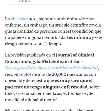
años.
La
obesidad
no es siempre un sinónimo de estar
enfermo, sin embargo, un artículo científico revela
que la cantidad de personas con esta condición que
no padece ninguna comorbilidad
es mínima
y este
riesgo aumenta con el tiempo.
La revisión publicada en el
Journal of Clinical
Endocrinology & Metabolism
titulada
,
Heterogeneidad clínica y transiciones de la obesidad
recopila datos de más de 20,000 mexicanos con
obesidad y demuestra que
es muy raro que el
paciente no tenga ninguna enfermedad
, sobre
todo,
si se toman en cuenta aspectos físicos, de
movilidad y de salud mental.
Mientras más tiempo se vive con obesidad,
más