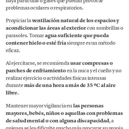
haya partículas o gases que puedan provocar
problemas oculares o respiratorios.
Propiciar la
ventilación natural de los espacios y
acondicionar las áreas al exterior
con sombrillas o
parasoles. Tomar
agua suficiente que pueda
contener hielo o esté fría
siempre es un método
eficaz.
Al ejercitarse, se recomienda
usar compresas o
parches de enfriamiento
en la nuca y el cuello y no
realizar ejercicio o actividades físicas intensas
durante
más de una hora a más de 35 ºC al aire
libre.
Mantener mayor vigilancia en
las personas
mayores, bebés, niños o aquellas con problemas
de salud mental o con alguna discapacidad
, a
quienes se les dificulte mucho más procurar su propia