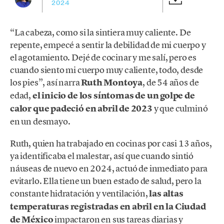
2024
“La cabeza, como si la sintiera muy caliente. De
repente, empecé a sentir la debilidad de mi cuerpo y
el agotamiento. Dejé de cocinar y me salí, pero es
cuando siento mi cuerpo muy caliente, todo, desde
los pies”, así narra
Ruth Montoya
, de 54 años de
edad,
el inicio de los síntomas de un golpe de
calor que padeció en abril de 2023
y que culminó
en un desmayo.
Ruth, quien ha trabajado en cocinas por casi 13 años,
ya identificaba el malestar, así que cuando sintió
náuseas de nuevo en 2024, actuó de inmediato para
evitarlo. Ella tiene un buen estado de salud, pero la
constante hidratación y ventilación,
las altas
temperaturas registradas en abril en la Ciudad
de México
impactaron en sus tareas diarias y