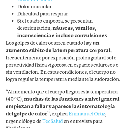
Dolor muscular
Dificultad para respirar
Si el cuadro empeora, se presentan
desorientación,
náuseas, vómitos,
inconsciencia e incluso convulsiones
Los golpes de calor ocurren cuando hay
un
aumento súbito de la temperatura corporal
,
frecuentemente por exposición prolongada al sol o
por actividad física vigorosa en espacios calurosos o
sin ventilación. En estas condiciones, el cuerpo no
logra regular la temperatura mediante la sudoración.
“Al momento que el cuerpo llega a esta temperatura
(40 ºC),
muchas de las funciones a nivel general
empiezan a fallar y aparece la sintomatología
del golpe de calor
”, explica
Emmanuel Ortiz
,
urgenciólogo de
TecSalud
en entrevista para