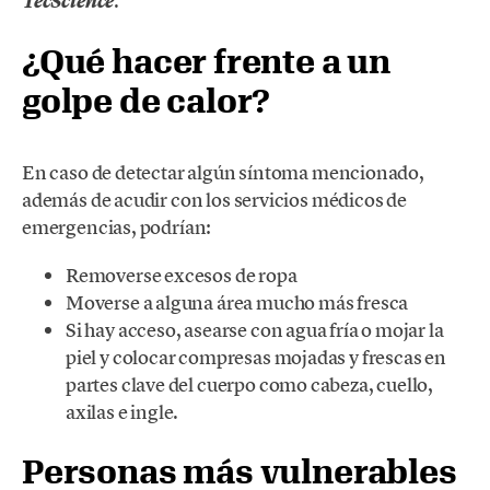
.
TecScience
¿Qué hacer frente a un
golpe de calor?
En caso de detectar algún síntoma mencionado,
además de acudir con los servicios médicos de
emergencias, podrían:
Removerse excesos de ropa
Moverse a alguna área mucho más fresca
Si hay acceso, asearse con agua fría o mojar la
piel y colocar compresas mojadas y frescas en
partes clave del cuerpo como cabeza, cuello,
axilas e ingle.
Personas más vulnerables