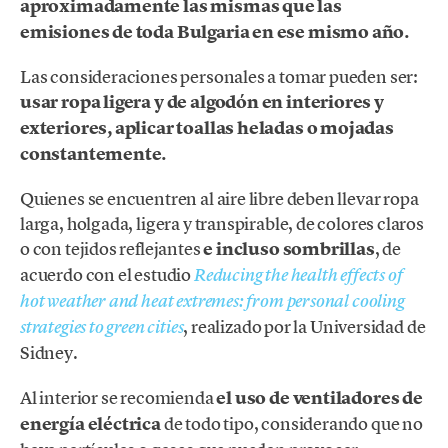
aproximadamente las mismas que las
emisiones de toda Bulgaria en ese mismo año.
Las consideraciones personales a tomar pueden ser:
usar ropa ligera y de algodón en interiores y
exteriores, aplicar toallas heladas o mojadas
constantemente.
Quienes se encuentren al aire libre deben llevar ropa
larga, holgada, ligera y transpirable, de colores claros
o con tejidos reflejantes
e incluso sombrillas
, de
acuerdo con el estudio
Reducing the health effects of
hot weather and heat extremes: from personal cooling
, realizado por la Universidad de
strategies to green cities
Sidney.
Al interior se recomienda
el uso de ventiladores de
energía eléctrica
de todo tipo, considerando que no