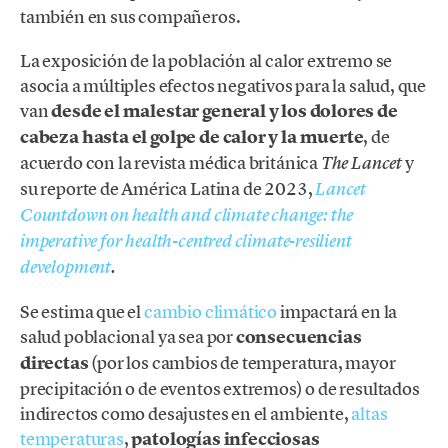
también en sus compañeros.
La exposición de la población al calor extremo se
asocia a múltiples efectos negativos para la salud, que
van
desde el malestar general y los dolores de
cabeza hasta el golpe de calor y la muerte
, de
acuerdo con la revista médica británica
y
The Lancet
su reporte de América Latina de 2023,
Lancet
Countdown on health and climate change: the
imperative for health-centred climate-resilient
development
.
Se estima que el
cambio climático
impactará en la
salud poblacional ya sea por
consecuencias
directas
(por los cambios de temperatura, mayor
precipitación o de eventos extremos) o de resultados
indirectos como desajustes en el ambiente,
altas
temperaturas
,
patologías infecciosas