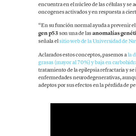
encuentra en el núcleo de las células y se
oncogenes activados y en respuesta a ciert
“En su función normal ayuda a prevenir el 
gen p53
son una de las
anomalías genét
señala el
sitio web de la Universidad de Na
Aclarados estos conceptos, pasemos a
la 
grasas (mayor al 70%) y baja en carbohidr
tratamiento de la epilepsia refractaria y se
enfermedades neurodegenerativas, aunqu
adeptos por sus efectos en la pérdida de p