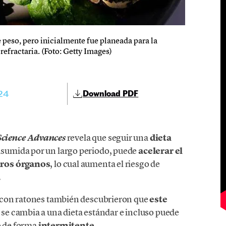
e peso, pero inicialmente fue planeada para la
refractaria. (Foto: Getty Images)
24
Download PDF
revela que seguir una
dieta
Science Advances
nsumida por un largo periodo, puede
acelerar el
tros órganos
, lo cual aumenta el riesgo de
.
 con ratones también descubrieron que
este
 se cambia a una dieta estándar e incluso puede
o de forma
intermitente
.