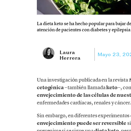
La dieta keto se ha hecho popular para bajar d
atención de pacientes con diabetes y epilepsia 
Laura
Mayo 23, 20
Herrera
Una investigación publicada en la revista
cetogénica
−también llamada
keto
−, co
envejecimiento de las células de nues
enfermedades cardíacas, renales y cáncer
Sin embargo, en diferentes experimentos
envejecimiento puede ser reversible
si
prevenirse si se sigue una
dieta keto
, per