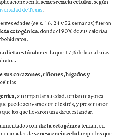
mplicaciones en la
senescencia celular
, según
niversidad de Texas
.
rentes edades (seis, 16, 24 y 52 semanas) fueron
ieta cetogénica
, donde el 90% de sus calorías
rbohidratos.
una
dieta estándar
en la que 17% de las calorías
idratos.
de sus corazones, riñones, hígados y
 células.
génica
, sin importar su edad, tenían mayores
 que puede activarse con el estrés, y presentaron
 que los que llevaron una dieta estándar.
s alimentados con
dieta cetogénica
tenían, en
un marcador de
senescencia celular
que los que