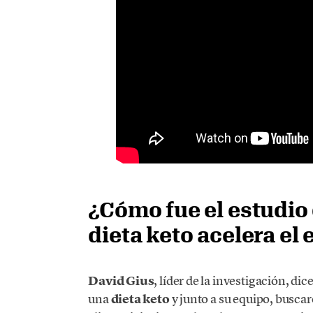
¿Cómo fue el estudio
dieta keto acelera el
David Gius
, líder de la investigación, d
una
dieta keto
y junto a su equipo, busca