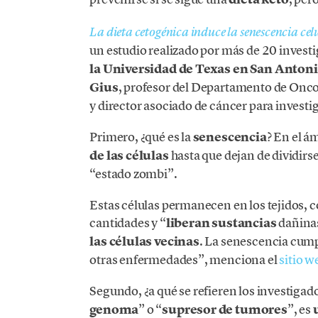
La dieta cetogénica induce la senescencia ce
un estudio realizado por más de 20 invest
la Universidad de Texas en San Anton
Gius
, profesor del Departamento de Onco
y director asociado de cáncer para invest
Primero, ¿qué es la
senescencia
? En el ám
de las células
hasta que dejan de dividirs
“estado zombi”.
Estas células permanecen en los tejidos,
cantidades y “
liberan sustancias
dañina
las células vecinas
. La senescencia cump
otras enfermedades”, menciona el
sitio w
Segundo, ¿a qué se refieren los investiga
genoma
” o “
supresor de tumores
”, es