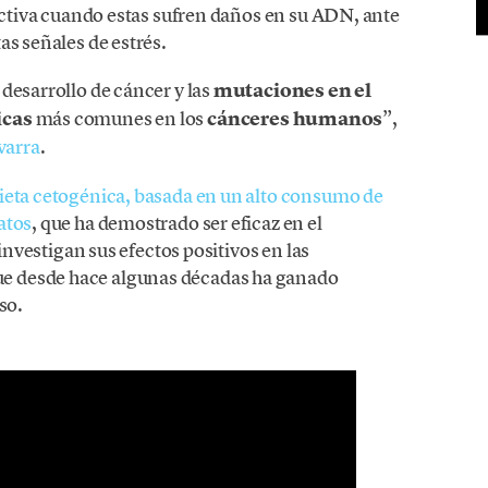
 activa cuando estas sufren daños en su ADN, ante
as señales de estrés.
desarrollo de cáncer y las
mutaciones en el
icas
más comunes en los
cánceres humanos
”,
varra
.
dieta cetogénica, basada en un alto consumo de
atos
, que ha demostrado ser eficaz en el
 investigan sus efectos positivos en las
e desde hace algunas décadas ha ganado
eso.