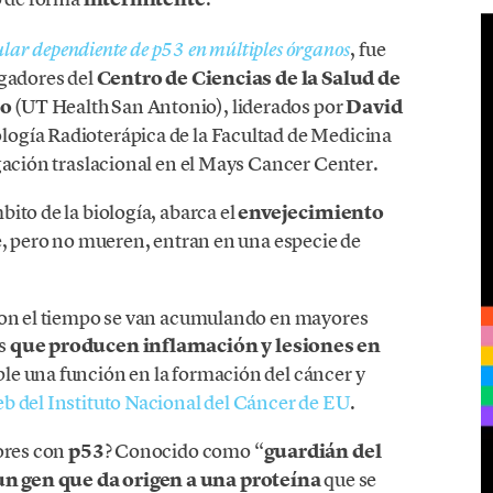
, fue
lular dependiente de p53 en múltiples órganos
igadores del
Centro de Ciencias de la Salud de
io
(UT Health San Antonio), liderados por
David
logía Radioterápica de la Facultad de Medicina
igación traslacional en el Mays Cancer Center.
bito de la biología, abarca el
envejecimiento
e, pero no mueren, entran en una especie de
 con el tiempo se van acumulando en mayores
s
que producen inflamación y lesiones en
le una función en la formación del cáncer y
eb del Instituto Nacional del Cáncer de EU
.
dores con
p53
? Conocido como “
guardián del
un gen que da origen a una proteína
que se