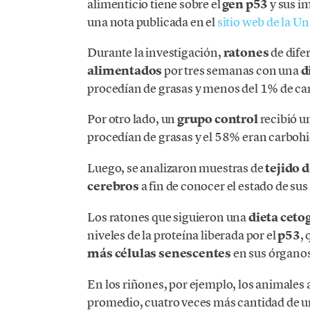
alimenticio tiene sobre el
gen p53
y sus i
una nota publicada en el
sitio web de la U
Durante la investigación,
ratones
de dife
alimentados
por tres semanas con una
d
procedían de grasas y menos del 1% de ca
Por otro lado, un
grupo control
recibió 
procedían de grasas y el 58% eran carboh
Luego, se analizaron muestras de
tejido 
cerebros
a fin de conocer el estado de sus
Los ratones que siguieron una
dieta ceto
niveles de la proteína liberada por el
p53
,
más células senescentes
en sus órganos
En los riñones, por ejemplo, los animale
promedio, cuatro veces más cantidad de 