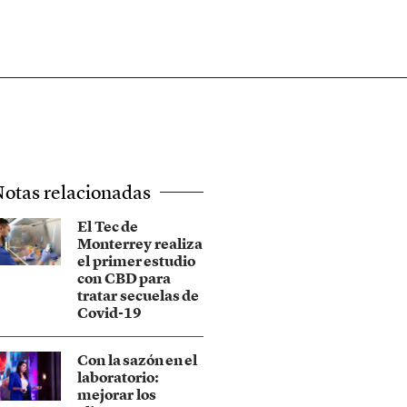
otas relacionadas
El Tec de
Monterrey realiza
el primer estudio
con CBD para
tratar secuelas de
Covid-19
Con la sazón en el
laboratorio:
mejorar los