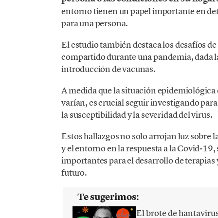
entorno tienen un papel importante en de
para una persona.
El estudio también destaca los desafíos de
compartido durante una pandemia, dada la
introducción de vacunas.
A medida que la situación epidemiológica 
varían, es crucial seguir investigando par
la susceptibilidad y la severidad del virus.
Estos hallazgos no solo arrojan luz sobre l
y el entorno en la respuesta a la Covid-19
importantes para el desarrollo de terapias 
futuro.
Te sugerimos:
El brote de hantaviru