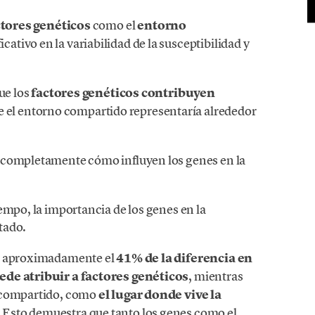
ctores genéticos
como el
entorno
ativo en la variabilidad de la susceptibilidad y
ue los
factores genéticos contribuyen
e el entorno compartido representaría alrededor
 completamente cómo influyen los genes en la
empo, la importancia de los genes en la
tado.
d, aproximadamente el
41% de la diferencia en
ede atribuir a factores genéticos
, mientras
o compartido, como
el lugar donde vive la
. Esto demuestra que tanto los genes como el