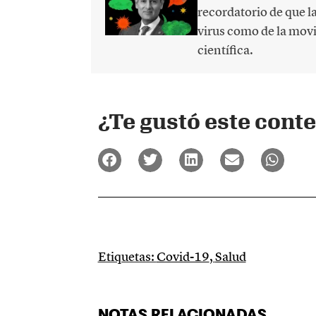
recordatorio de que 
virus como de la movi
científica.
¿Te gustó este cont
Etiquetas:
Covid-19
,
Salud
NOTAS RELACIONADAS