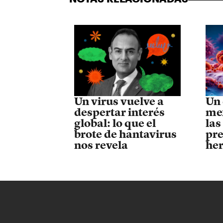
Un virus vuelve a
Un 
despertar interés
mex
global: lo que el
las
brote de hantavirus
pre
nos revela
her