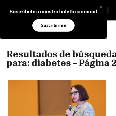
×
Suscríbete a nuestro boletín semanal
Suscribirme
HUMANO Y SOCIAL
NEGOCIOS E INNOVACIÓN
Resultados de búsqued
para: diabetes – Página 