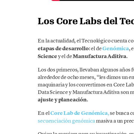
Los Core Labs del Te
En la actualidad, el Tecnológico cuenta c
etapas de desarrollo
: el de
Genómica
, 
Science
y el de
Manufactura Aditiva
.
Los dos primeros, llevaban algunos años 
alrededor de ocho meses, “les dimos un e
maquinaria y los convertimos en Core La
Data Science y Manufactura Aditiva son m
ajuste y planeación
.
En el
Core Lab de Genómica
,
se busca c
secuenciación genómica
masiva a un prec
Quien lo requiera para su investigación,