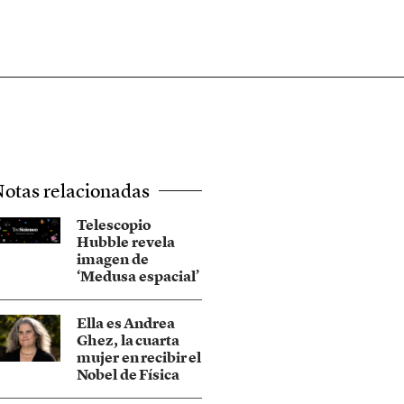
otas relacionadas
Telescopio
Hubble revela
imagen de
‘Medusa espacial’
Ella es Andrea
Ghez, la cuarta
mujer en recibir el
Nobel de Física