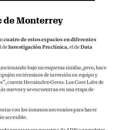
c de Monterrey
on
cuatro de estos espacios en diferentes
el de
Investigación Preclínica
, el de
Data
funcionando bajo un esquema similar, pero, hace
mpujón en términos de inversión en equipo y
bs”, cuenta Hernández-Gress. Los Core Labs de
ás nuevos y se encuentran en una etapa de
ontar con los insumos necesarios para hacer
io accesible.
 puede procesar sus muestras de ADN y completar