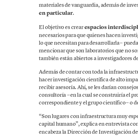
materiales de vanguardia, además de inve
en particular
.
El objetivo es crear
espacios interdiscip
necesarios para que quienes hacen investi
lo que necesitan para desarrollarla− pueda
mencionar que son laboratorios que no so
también están abiertos a investigadores de 
Además de contar con toda la infraestruct
hacer investigación científica de alto imp
recibir asesoría. Ahí, se les darían consej
consultoría −en la cual se construiría el 
correspondiente y el grupo científico− o de
“Son lugares con infraestructura muy espe
capital humano”, explica en entrevista co
encabeza la Dirección de Investigación de