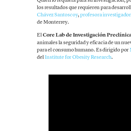
los resultados que requieren para desarrol
Chávez Santoscoy
,
profesora investigado
de Monterrey.
El
Core Lab de Investigación Preclínic
animales la seguridad y eficacia de un n
para el consumo humano. Es dirigido por
del
Institute for Obesity Research
.