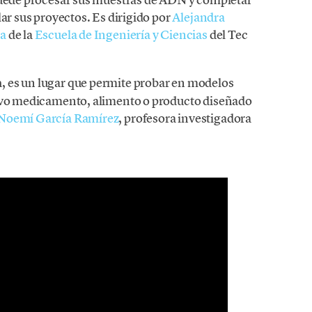
lar sus proyectos. Es dirigido por
Alejandra
ra
de la
Escuela de Ingeniería y Ciencias
del Tec
a
, es un lugar que permite probar en modelos
uevo medicamento, alimento o producto diseñado
Noemí García Ramírez
, profesora investigadora