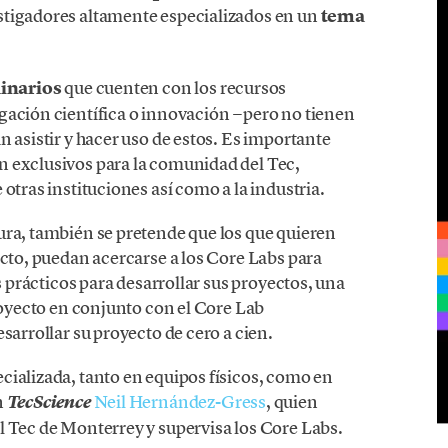
stigadores altamente especializados en un
tema
linarios
que cuenten con los recursos
gación científica o innovación −pero no tienen
n asistir y hacer uso de estos. Es importante
n exclusivos para la comunidad del Tec,
otras instituciones así como a la industria.
ura, también se pretende que los que quieren
acto, puedan acercarse a los Core Labs para
os prácticos para desarrollar sus proyectos, una
proyecto en conjunto con el Core Lab
sarrollar su proyecto de cero a cien.
cializada, tanto en equipos físicos, como en
n
Neil Hernández-Gress
, quien
TecScience
l Tec de Monterrey y supervisa los Core Labs.