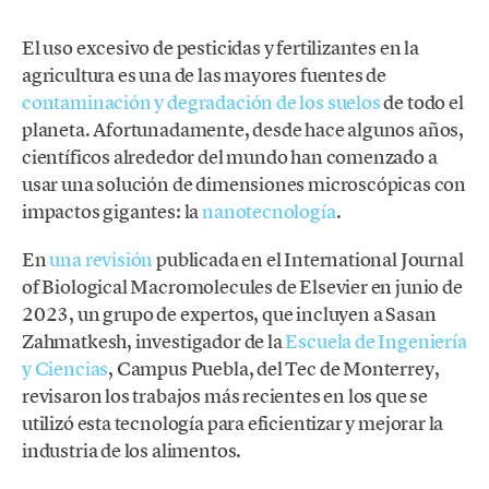
El uso excesivo de pesticidas y fertilizantes en la
agricultura es una de las mayores fuentes de
contaminación y degradación de los suelos
de todo el
planeta. Afortunadamente, desde hace algunos años,
científicos alrededor del mundo han comenzado a
usar una solución de dimensiones microscópicas con
impactos gigantes: la
nanotecnología
.
En
una revisión
publicada en el International Journal
of Biological Macromolecules de Elsevier en junio de
2023, un grupo de expertos, que incluyen a Sasan
Zahmatkesh, investigador de la
Escuela de Ingeniería
y Ciencias
, Campus Puebla, del Tec de Monterrey,
revisaron los trabajos más recientes en los que se
utilizó esta tecnología para eficientizar y mejorar la
industria de los alimentos.