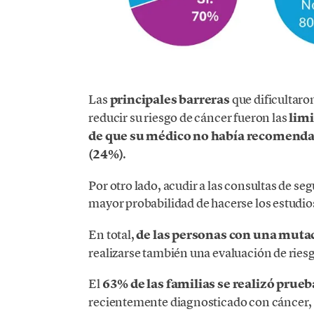
Las
principales barreras
que dificultaro
reducir su riesgo de cáncer fueron las
limi
de que su médico no había recomendad
(24%)
.
Por otro lado, acudir a las consultas de s
mayor probabilidad de hacerse los estudios
En total,
de las personas con una mutac
realizarse también una evaluación de ries
El
63% de las familias se realizó
prueb
recientemente diagnosticado con cáncer, 