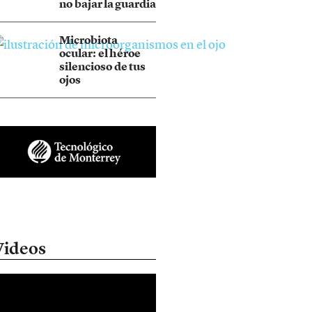
no bajar la guardia
Microbiota
ocular: el héroe
silencioso de tus
ojos
Videos