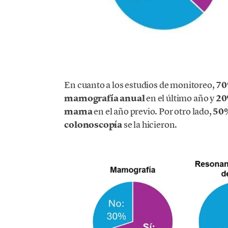
En cuanto a los estudios de monitoreo,
7
mamografía anual
en el último año y
2
mama
en el año previo. Por otro lado,
50
colonoscopía
se la hicieron.