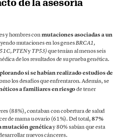
cto de la asesoría
res y hombres con
mutaciones asociadas a un
uyendo mutaciones en los genes
BRCA1,
y
que tenían al menos seis
D51C, PTEN
TP53)
édica de los resultados de su prueba genética.
plorando si se habían realizado estudios de
 como los desafíos que enfrentaron. Además, se
néticos a familiares en riesgo
de tener
eres (88%), contaban con cobertura de salud
cer de mama u ovario (61%). Del total,
87%
a mutación genética
y 80% sabían que esta
desarrollar nuevos cánceres.