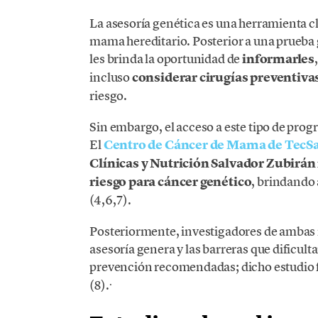
La asesoría genética es una herramienta cl
mama hereditario. Posterior a una prueba g
les brinda la oportunidad de
informarles
incluso
considerar cirugías preventiva
riesgo.
Sin embargo, el acceso a este tipo de pro
El
Centro de Cáncer de Mama de TecS
Clínicas y Nutrición Salvador Zubirá
riesgo para cáncer genético
, brindando 
(4,6,7).
Posteriormente, investigadores de ambas i
asesoría genera y las barreras que dificul
prevención recomendadas; dicho estudio f
.
(8).