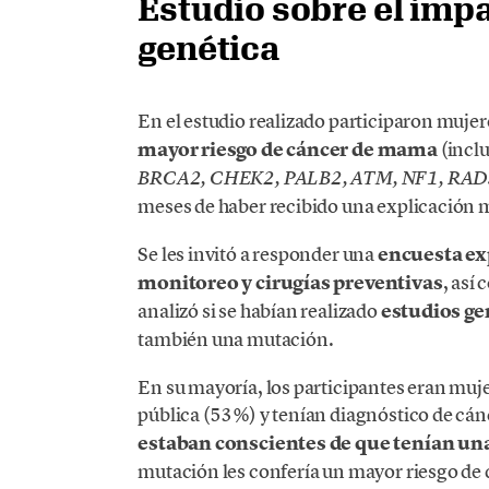
Estudio sobre el impa
genética
En el estudio realizado participaron muje
mayor riesgo de cáncer de mama
(incl
BRCA2, CHEK2, PALB2, ATM, NF1, RA
meses de haber recibido una explicación m
Se les invitó a responder una
encuesta ex
monitoreo y cirugías preventivas
, así
analizó si se habían realizado
estudios ge
también una mutación.
En su mayoría, los participantes eran muj
pública (53%) y tenían diagnóstico de cán
estaban conscientes de que tenían un
mutación les confería un mayor riesgo de 