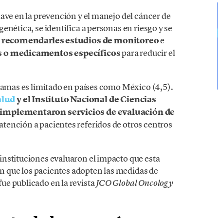
ave en la prevención y el manejo del cáncer de
enética, se identifica a personas en riesgo y se
,
recomendarles
estudios de monitoreo
e
s o
medicamentos específicos
para reducir el
gramas es limitado en países como México (4,5).
alud
y el Instituto Nacional de Ciencias
n implementaron servicios de evaluación de
atención a pacientes referidos de otros centros
nstituciones evaluaron el impacto que esta
tan que los pacientes adopten las medidas de
ue publicado en la revista
JCO Global Oncology