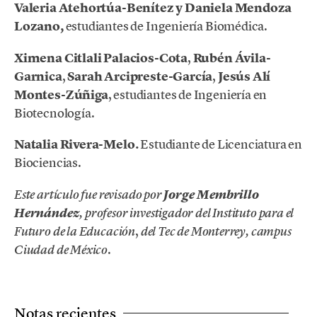
Valeria Atehortúa-Benítez y
Daniela Mendoza
Lozano
,
estudiantes de Ingeniería Biomédica.
Ximena Citlali Palacios-Cota
,
Rubén Ávila-
Garnica
,
Sarah Arcipreste-García
,
Jesús Alí
Montes-Zúñiga
, estudiantes de Ingeniería en
Biotecnología.
Natalia Rivera-Melo.
Estudiante de Licenciatura en
Biociencias.
Este artículo fue revisado por
Jorge Membrillo
Hernández
, profesor investigador del Instituto para el
,
Futuro de la Educación
del Tec de Monterrey, campus
.
Ciudad de México
Notas recientes