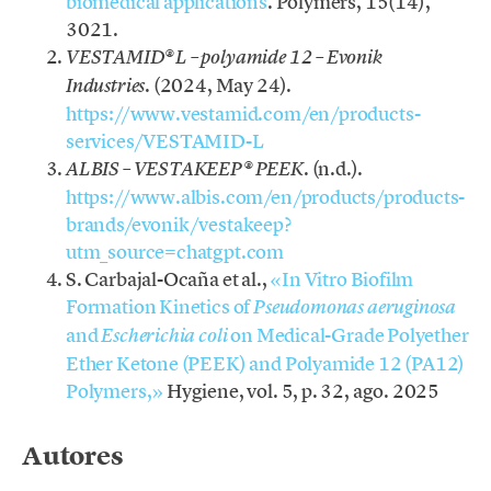
biomedical applications
. Polymers, 15(14),
3021.
VESTAMID® L – polyamide 12 – Evonik
. (2024, May 24).
Industries
https://www.vestamid.com/en/products-
services/VESTAMID-L
. (n.d.).
ALBIS – VESTAKEEP® PEEK
https://www.albis.com/en/products/products-
brands/evonik/vestakeep?
utm_source=chatgpt.com
S. Carbajal-Ocaña et al.,
«In Vitro Biofilm
Formation Kinetics of
Pseudomonas aeruginosa
and
on Medical-Grade Polyether
Escherichia coli
Ether Ketone (PEEK) and Polyamide 12 (PA12)
Polymers,»
Hygiene, vol. 5, p. 32, ago. 2025
Autores