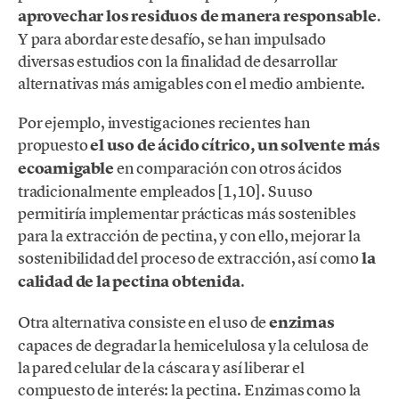
aprovechar los residuos de manera responsable
.
Y para abordar este desafío, se han impulsado
diversas estudios con la finalidad de desarrollar
alternativas más amigables con el medio ambiente.
Por ejemplo, investigaciones recientes han
propuesto
el uso de ácido cítrico, un solvente más
ecoamigable
en comparación con otros ácidos
tradicionalmente empleados [1,10]. Su uso
permitiría implementar prácticas más sostenibles
para la extracción de pectina, y con ello, mejorar la
sostenibilidad del proceso de extracción, así como
la
calidad de la pectina obtenida
.
Otra alternativa consiste en el uso de
enzimas
capaces de degradar la hemicelulosa y la celulosa de
la pared celular de la cáscara y así liberar el
compuesto de interés: la pectina. Enzimas como la