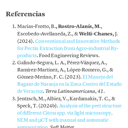
Referencias
Macias-Frotto, B
., Rostro-Alanís, M
.,
Escobedo-Avellaneda, Z., &
Welti-Chanes,
J.
(2024).
Conventional and Innovative Methods
for Pectin Extraction from Agro-industrial By-
products
. Food Engineering Reviews.
Galindo-Segura, L. A., Pérez-Vázquez, A.,
Ramírez-Martínez, A., López-Romero, G., &
Gómez-Merino, F. C. (2023).
El Manejo del
Bagazo de Naranja en la Zona Centro del Estado
de Veracruz
.
,
.
Terra Latinoamericana
41
Jentzsch, M., Albiez, V., Kardamakis, T. C., &
Speck, T. (2024b).
Analysis of the peel structure
of different Citrus spp. via light microscopy,
SEM and µCT with manual and automatic
segmentation
.
.
Soft Matter