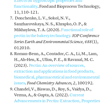
Effects on hygroscopic properties and
functionality
. Food and Bioprocess Technology,
11, 110–121.
Donchenko, L. V., Sokol, N. V.,
Sanzharovskaya, N. S., Khrapko, O. P., &
Mikhaylova, T. A. (2020).
Functional role of
pectin in the bakery technology.
IOP Conference
,
(1),
Series Earth and Environmental Science
488
012010.
Roman-Benn, A., Contador, C. A., Li, M., Lam,
H., Ah-Hen, K., Ulloa, P. E., & Ravanal, M. C.
(2023).
Pectin: An overview of sources,
extraction and applications in food products,
biomedical, pharmaceutical and environmental
issues
.
,
, 100192.
Food Chemistry Advances
2
Chandel, V., Biswas, D., Roy, S., Vaidya, D.,
Verma, A., & Gupta, A. (2022).
Current
Advancements in Pectin: Extraction, Properties