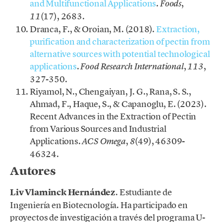
and Multifunctional Applications
.
,
Foods
(17), 2683.
11
Dranca, F., & Oroian, M. (2018).
Extraction,
purification and characterization of pectin from
alternative sources with potential technological
applications
.
,
,
Food Research International
113
327-350.
Riyamol, N., Chengaiyan, J. G., Rana, S. S.,
Ahmad, F., Haque, S., & Capanoglu, E. (2023).
Recent Advances in the Extraction of Pectin
from Various Sources and Industrial
Applications.
,
(49), 46309-
ACS Omega
8
46324.
Autores
Liv Vlaminck Hernández
. Estudiante de
Ingeniería en Biotecnología. Ha participado en
proyectos de investigación a través del programa U-