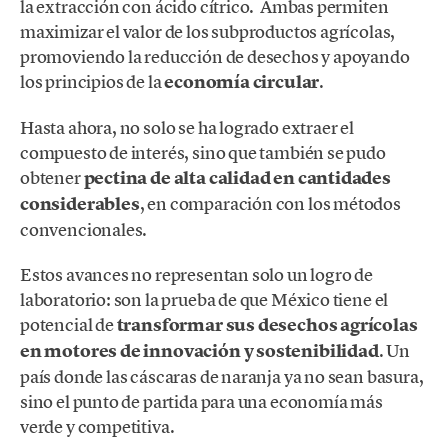
la extracción con ácido cítrico. Ambas permiten
maximizar el valor de los subproductos agrícolas,
promoviendo la reducción de desechos y apoyando
los principios de la
economía circular
.
Hasta ahora, no solo se ha logrado extraer el
compuesto de interés, sino que también se pudo
obtener
pectina de alta calidad en cantidades
considerables
, en comparación con los métodos
convencionales.
Estos avances no representan solo un logro de
laboratorio: son la prueba de que México tiene el
potencial de
transformar sus desechos agrícolas
en motores de innovación y sostenibilidad
. Un
país donde las cáscaras de naranja ya no sean basura,
sino el punto de partida para una economía más
verde y competitiva.