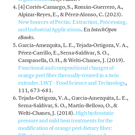
[4] Cortés-Camargo, S., Román-Guerrero, A.,
Alpizar-Reyes, E., & Pérez-Alonso, C. (2023).
New Sources of Pectin: Extraction, Processing,
and Industrial Applications
. En
IntechOpen
.
eBooks
Garcia-Amezquita, L. E., Tejada-Ortigoza, V. A.,
Pérez-Carrillo, E., Serna-Saldívar, S. O.,
Campanella, O. H., & Welti-Chanes, J. (2019).
Functional and compositional changes of
orange peel fiber thermally-treated in a twin
extruder. LWT – Food Science and Technology
,
111, 673–681.
Tejada-Ortigoza, V. A., Garcia-Amezquita, L. E.,
Serna-Saldívar, S. O., Martín-Belloso, O., &
Welti-Chanes, J. (2018).
High hydrostatic
pressure and mild heat treatments for the
modification of orange peel dietary fiber: