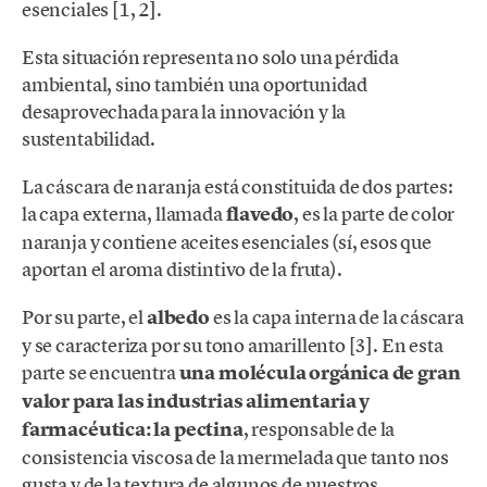
esenciales [1, 2].
Esta situación representa no solo una pérdida
ambiental, sino también una oportunidad
desaprovechada para la innovación y la
sustentabilidad.
La cáscara de naranja está constituida de dos partes:
la capa externa, llamada
flavedo
, es la parte de color
naranja y contiene aceites esenciales (sí, esos que
aportan el aroma distintivo de la fruta).
Por su parte, el
albedo
es la capa interna de la cáscara
y se caracteriza por su tono amarillento [3]. En esta
parte se encuentra
una molécula orgánica de gran
valor para las industrias alimentaria y
farmacéutica: la pectina
, responsable de la
consistencia viscosa de la mermelada que tanto nos
gusta y de la textura de algunos de nuestros