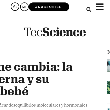
SUBSCRIBE!
EN
N
he cambia: la
erna y su
 bebé
ficar desequilibrios moleculares y hormonales