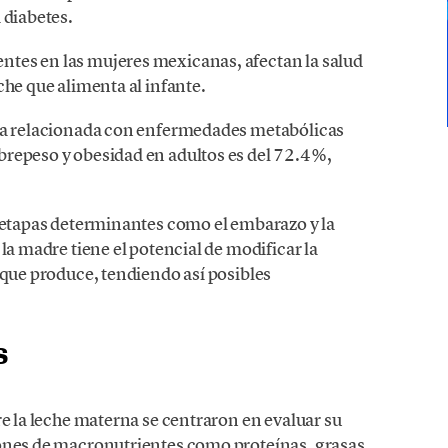
 diabetes.
tes en las mujeres mexicanas, afectan la salud
che que alimenta al infante.
ica relacionada con enfermedades metabólicas
brepeso y obesidad en adultos es del 72.4%,
n etapas determinantes como el embarazo y la
la madre tiene el potencial de modificar la
 que produce, tendiendo así posibles
s
re la leche materna se centraron en evaluar su
iones de macronutrientes como proteínas, grasas