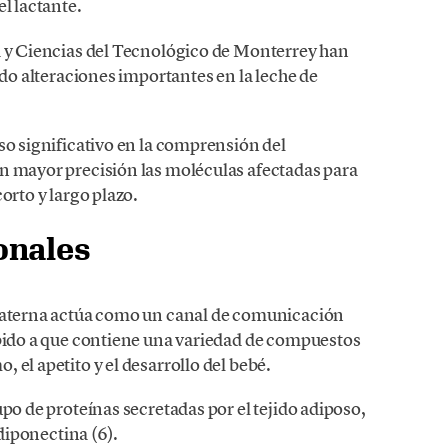
el lactante.
a y Ciencias del Tecnológico de Monterrey han
ndo alteraciones importantes en la leche de
so significativo en la comprensión del
n mayor precisión las moléculas afectadas para
orto y largo plazo.
onales
 materna actúa como un canal de comunicación
ebido a que contiene una variedad de compuestos
 el apetito y el desarrollo del bebé.
po de proteínas secretadas por el tejido adiposo,
adiponectina (6).