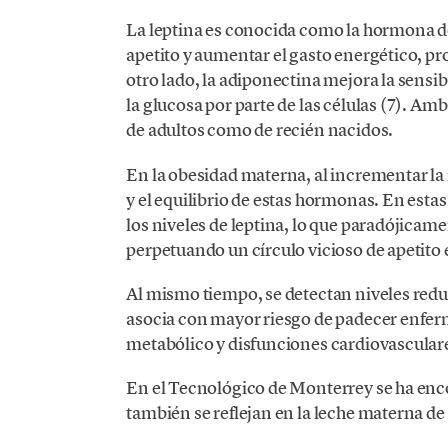
La leptina es conocida como la hormona de 
apetito y aumentar el gasto energético, pr
otro lado, la adiponectina mejora la sensibi
la glucosa por parte de las células (7). A
de adultos como de recién nacidos.
En la obesidad materna, al incrementar la 
y el equilibrio de estas hormonas. En est
los niveles de leptina, lo que paradójicame
perpetuando un círculo vicioso de apetito 
Al mismo tiempo, se detectan niveles redu
asocia con mayor riesgo de padecer enfe
metabólico y disfunciones cardiovasculare
En el Tecnológico de Monterrey se ha enc
también se reflejan en la leche materna d