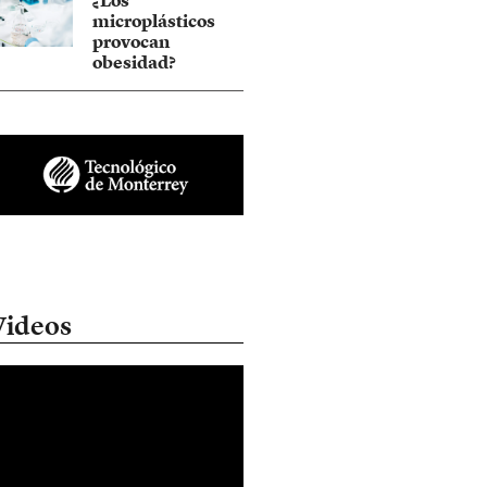
¿Los
microplásticos
provocan
obesidad?
Videos