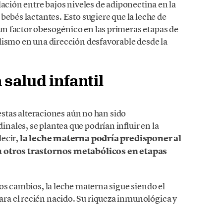
lación entre bajos niveles de adiponectina en la
bebés lactantes. Esto sugiere que la leche de
n factor obesogénico en las primeras etapas de
lismo en una dirección desfavorable desde la
 salud infantil
 estas alteraciones aún no han sido
ales, se plantea que podrían influir en la
decir,
la leche materna podría predisponer al
u otros trastornos metabólicos en etapas
os cambios, la leche materna sigue siendo el
a el recién nacido. Su riqueza inmunológica y