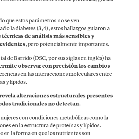
o que estos parámetros no se ven
d o la diabetes (3,4), estos hallazgos guiaron a
técnicas de análisis más sensibles y
 evidentes
, pero potencialmente importantes.
al de Barrido (DSC, por sus siglas en inglés) ha
rmite observar con precisión los cambios
ferencias en las interacciones moleculares entre
s y lípidos.
revela alteraciones estructurales presentes
dos tradicionales no detectan.
 mujeres con condiciones metabólicas como la
nes en la estructura de proteínas y lípidos.
e en la forma en que los nutrientes son