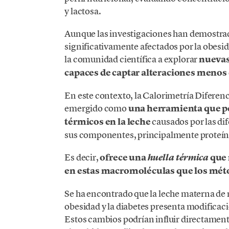
y lactosa.
Aunque las investigaciones han demostrad
significativamente afectados por la obesida
la comunidad científica a explorar
nuevas 
capaces de captar alteraciones menos
En este contexto, la Calorimetría Diferenci
emergido como
una herramienta que pe
térmicos en la leche
causados por las di
sus componentes, principalmente proteína
Es decir,
ofrece una
que 
huella térmica
en estas macromoléculas que los méto
Se ha encontrado que la leche materna de
obesidad y la diabetes presenta modificacio
Estos cambios podrían influir directament