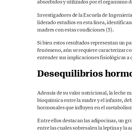
absorbidos y utilizados por el organismo d
Investigadores de la Escuela de Ingenierí
liderado estudios en esta línea, identifica
madres con estas condiciones (5).
Si bien estos resultados representan un pa
fenómeno, aún se requiere caracterizar co
entender sus implicaciones fisiológicas a c
Desequilibrios horm
Además de su valor nutricional, la leche
bioquímica entre la madre y el infante, d
hormonales que influyen en el metabolismo,
Entre ellos destacan las adipocinas, un gru
entre las cuales sobresalen la leptina y la 