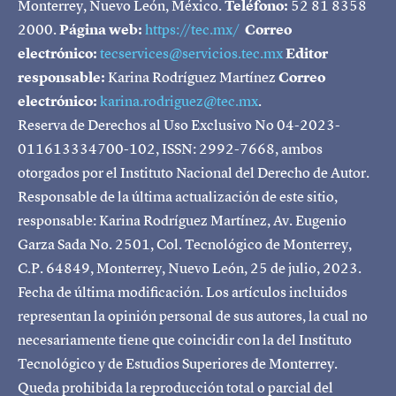
Monterrey, Nuevo León, México.
Teléfono:
52 81 8358
2000.
Página web:
https://tec.mx/
Correo
electrónico:
tecservices@servicios.tec.mx
Editor
responsable:
Karina Rodríguez Martínez
Correo
electrónico:
karina.rodriguez@tec.mx
.
Reserva de Derechos al Uso Exclusivo No 04-2023-
011613334700-102, ISSN: 2992-7668, ambos
otorgados por el Instituto Nacional del Derecho de Autor.
Responsable de la última actualización de este sitio,
responsable: Karina Rodríguez Martínez, Av. Eugenio
Garza Sada No. 2501, Col. Tecnológico de Monterrey,
C.P. 64849, Monterrey, Nuevo León, 25 de julio, 2023.
Fecha de última modificación. Los artículos incluidos
representan la opinión personal de sus autores, la cual no
necesariamente tiene que coincidir con la del Instituto
Tecnológico y de Estudios Superiores de Monterrey.
Queda prohibida la reproducción total o parcial del