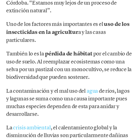
Córdoba. “Estamos muy lejos de un proceso de
extinción natural”.
Uno de los factores más importantes es el
uso de los
insecticidas en la agricultur
a y las casas
particulares.
También lo es la
pérdida de hábitat
por el cambio de
uso de suelo. Al reemplazar ecosistemas como una
selva por un pastizal con un monocultivo, se reduce la
biodiversidad que pueden sostener.
La contaminación y el mal uso del
agua
de ríos, lagos
y lagunas se suma como una causa importante pues
muchas especies dependen de esta para anidar y
desarrollarse.
La
crisis ambiental
, el calentamiento global y la
disminución de lluvias son particularmente dañinas