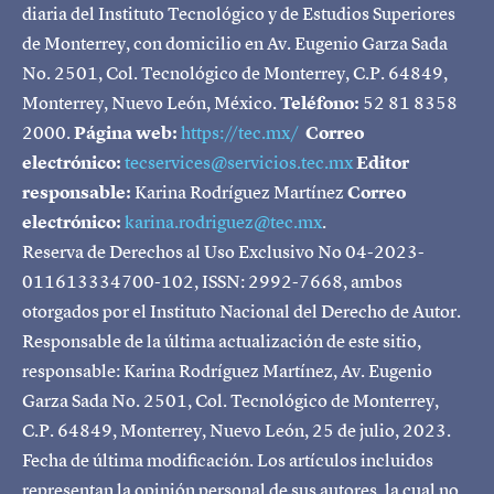
diaria del Instituto Tecnológico y de Estudios Superiores
de Monterrey, con domicilio en Av. Eugenio Garza Sada
No. 2501, Col. Tecnológico de Monterrey, C.P. 64849,
Monterrey, Nuevo León, México.
Teléfono:
52 81 8358
2000.
Página web:
https://tec.mx/
Correo
electrónico:
tecservices@servicios.tec.mx
Editor
responsable:
Karina Rodríguez Martínez
Correo
electrónico:
karina.rodriguez@tec.mx
.
Reserva de Derechos al Uso Exclusivo No 04-2023-
011613334700-102, ISSN: 2992-7668, ambos
otorgados por el Instituto Nacional del Derecho de Autor.
Responsable de la última actualización de este sitio,
responsable: Karina Rodríguez Martínez, Av. Eugenio
Garza Sada No. 2501, Col. Tecnológico de Monterrey,
C.P. 64849, Monterrey, Nuevo León, 25 de julio, 2023.
Fecha de última modificación. Los artículos incluidos
representan la opinión personal de sus autores, la cual no