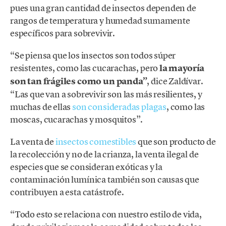
pues una gran cantidad de insectos dependen de
rangos de temperatura y humedad sumamente
específicos para sobrevivir.
“Se piensa que los insectos son todos súper
resistentes, como las cucarachas, pero
la mayoría
son tan frágiles como un panda”
, dice Zaldívar.
“Las que van a sobrevivir son las más resilientes, y
muchas de ellas
son consideradas plagas
, como las
moscas, cucarachas y mosquitos”.
La venta de
insectos comestibles
que son producto de
la recolección y no de la crianza, la venta ilegal de
especies que se consideran exóticas y la
contaminación lumínica también son causas que
contribuyen a esta catástrofe.
“Todo esto se relaciona con nuestro estilo de vida,