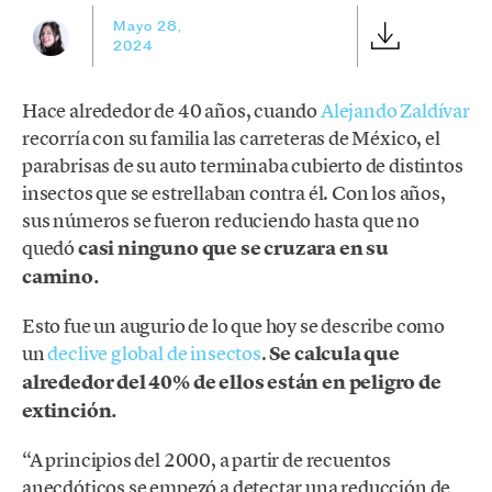
Mayo 28,
2024
Hace alrededor de 40 años, cuando
Alejando Zaldívar
recorría con su familia las carreteras de México, el
parabrisas de su auto terminaba cubierto de distintos
insectos que se estrellaban contra él. Con los años,
sus números se fueron reduciendo hasta que no
quedó
casi ninguno que se cruzara en su
camino.
Esto fue un augurio de lo que hoy se describe como
un
declive global de insectos
.
Se calcula que
alrededor del 40% de ellos están en peligro de
extinción.
“A principios del 2000, a partir de recuentos
anecdóticos se empezó a detectar una reducción de