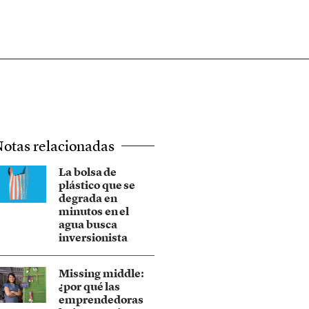
otas relacionadas
La bolsa de
plástico que se
degrada en
minutos en el
agua busca
inversionista
Missing middle:
¿por qué las
emprendedoras