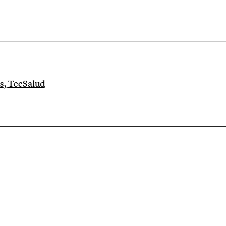
s
,
TecSalud