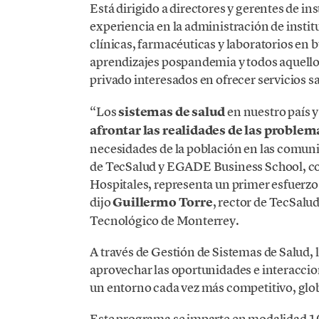
Está dirigido a directores y gerentes de in
experiencia en la administración de instit
clínicas, farmacéuticas y laboratorios en 
aprendizajes pospandemia y todos aquellos 
privado interesados en ofrecer servicios sa
“Los
sistemas de salud
en nuestro país 
afrontar las realidades de las proble
necesidades de la población en las comu
de TecSalud y EGADE Business School, co
Hospitales, representa un primer esfuerzo
dijo
Guillermo Torre
, rector de TecSalu
Tecnológico de Monterrey.
A través de Gestión de Sistemas de Salud, l
aprovechar las oportunidades e interaccion
un entorno cada vez más competitivo, glob
Este programa se imparte en modalidad 10