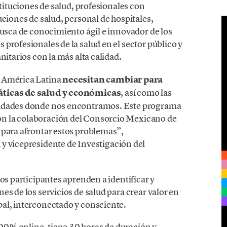
stituciones de salud, profesionales con
uciones de salud, personal de hospitales,
busca de conocimiento ágil e innovador de los
profesionales de la salud en el sector público y
nitarios con la más alta calidad.
y América Latina
necesitan cambiar para
máticas de salud y económicas
, así como las
nidades donde nos encontramos. Este programa
n la colaboración del Consorcio Mexicano de
 para afrontar estos problemas”,
d y vicepresidente de Investigación del
os participantes aprenden a identificar y
es de los servicios de salud para crear valor en
al, interconectado y consciente.
0% online, tiene 30 horas de duración y