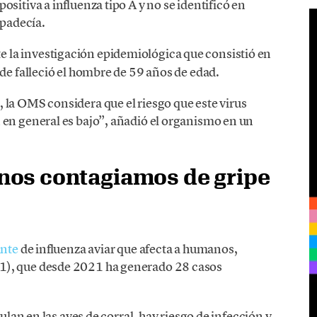
sitiva a influenza tipo A y no se identificó en
 padecía.
e la investigación epidemiológica que consistió en
nde falleció el hombre de 59 años de edad.
 la OMS considera que el riesgo que este virus
 en general es bajo”, añadió el organismo en un
os contagiamos de gripe
ante
de influenza aviar que afecta a humanos,
1), que desde 2021 ha generado 28 casos
culan en las aves de corral, hay riesgo de infección y