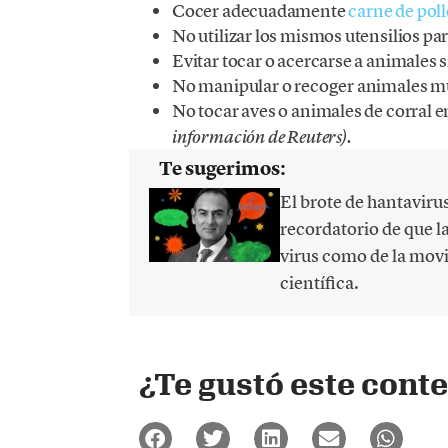
Cocer adecuadamente
carne de pol
No utilizar los mismos utensilios p
Evitar tocar o acercarse a animales s
No manipular o recoger animales m
No tocar aves o animales de corral
información de Reuters).
Te sugerimos:
El brote de hantaviru
recordatorio de que 
virus como de la movi
científica.
¿Te gustó este cont