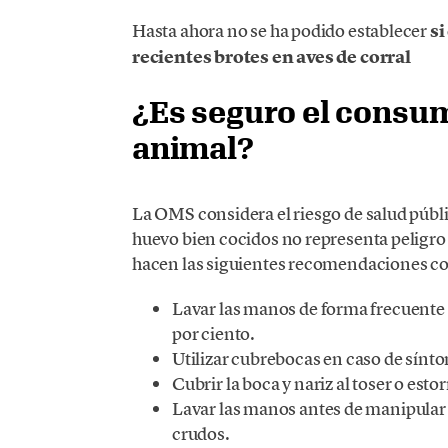
Hasta ahora no se ha podido establecer
si
recientes brotes en aves de corral
¿Es seguro el consum
animal?
La OMS considera el riesgo de salud públi
huevo bien cocidos no representa peligro 
hacen las siguientes recomendaciones co
Lavar las manos de forma frecuente c
por ciento.
Utilizar cubrebocas en caso de sínto
Cubrir la boca y nariz al toser o esto
Lavar las manos antes de manipular
crudos.