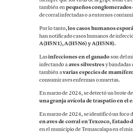
también en
pequeños conglomerados
de corral infectadas o a entornos contam
Por lo tanto,
los casos humanos esporá
han notificado casos humanos de infecció
A(H5N1), A(H5N6) y A(H5N8).
Las
infecciones en el ganado
son del mi
infectando a
aves silvestres
y bandadas
también a
varias especies de mamífer
consumir aves enfermas o muertas.
En marzo de 2024, se detectó un brote de
una granja avícola de traspatio en el
En marzo de 2024, se identificó un foco 
en aves de corral en Texcoco, Estado 
en el municipio de Temascalapa en el mi