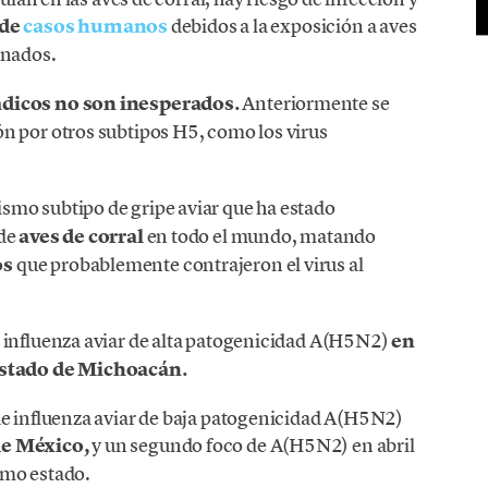
 de
casos humanos
debidos a la exposición a aves
inados.
dicos no son inesperados.
Anteriormente se
n por otros subtipos H5, como los virus
smo subtipo de gripe aviar que ha estado
 de
aves de corral
en todo el mundo, matando
os
que probablemente contrajeron el virus al
 influenza aviar de alta patogenicidad A(H5N2)
en
 estado de Michoacán.
de influenza aviar de baja patogenicidad A(H5N2)
de México,
y un segundo foco de A(H5N2) en abril
smo estado.