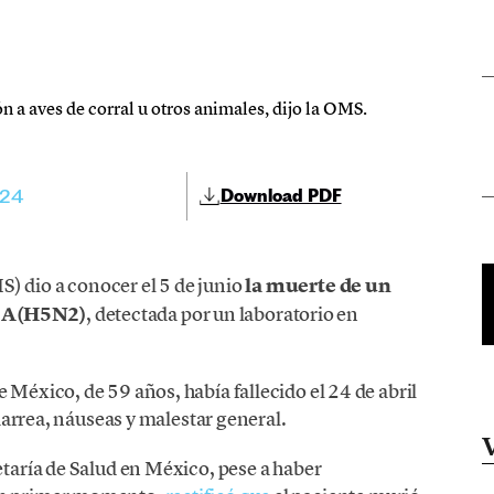
n a aves de corral u otros animales, dijo la OMS.
024
Download PDF
) dio a conocer el 5 de junio
la muerte de un
r A(H5N2)
, detectada por un laboratorio en
 México, de 59 años, había fallecido el 24 de abril
 diarrea, náuseas y malestar general.
etaría de Salud en México, pese a haber