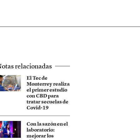
otas relacionadas
El Tec de
Monterrey realiza
el primer estudio
con CBD para
tratar secuelas de
Covid-19
Con la sazón en el
laboratorio:
mejorar los