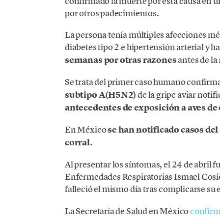
confirmado la muerte por esta causa en
por otros padecimientos.
La persona tenía múltiples afecciones m
diabetes tipo 2 e hipertensión arterial y h
semanas por otras razones
antes de la
Se trata del primer caso humano confirma
subtipo A(H5N2)
de la gripe aviar noti
antecedentes de exposición a aves de 
En México
se han notificado casos del
corral.
Al presentar los síntomas, el 24 de abril f
Enfermedades Respiratorias Ismael Cosío
falleció el mismo día tras complicarse su 
La Secretaría de Salud en México
confirm