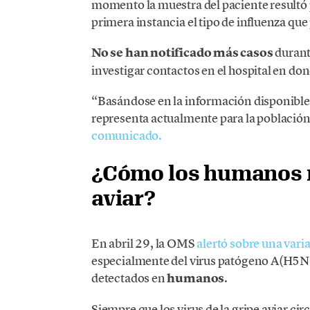
momento la muestra del paciente resultó po
primera instancia el tipo de influenza que
No se han notificado más casos
durant
investigar contactos en el hospital en do
“Basándose en la información disponible,
representa actualmente para la población
comunicado.
¿Cómo los humanos n
aviar?
En abril 29, la OMS
alertó sobre una vari
especialmente del virus patógeno A(H5N
detectados en
humanos
.
Siempre que los virus de la gripe aviar cir