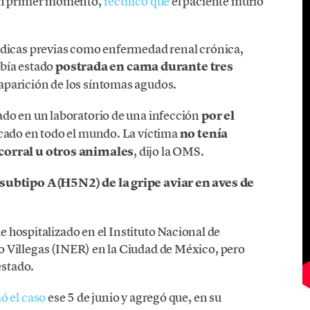
 un primer momento,
rectificó que
el paciente murió
édicas previas como enfermedad renal crónica,
abía estado
postrada en cama durante tres
 aparición de los síntomas agudos.
do en un laboratorio de una infección
por el
ficado en todo el mundo. La víctima
no tenía
corral u otros animales
, dijo la OMS.
 subtipo A(H5N2) de la gripe aviar en aves de
ue hospitalizado en el Instituto Nacional de
 Villegas (INER) en la Ciudad de México, pero
estado.
ó el caso
ese 5 de junio y agregó que, en su