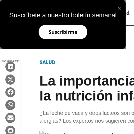
×
Suscríbete a nuestro boletín semanal
Suscribirme
COMPARTE
SALUD
La importancia
la nutrición inf
¿La leche de vaca y otros lácteos son 
alergias? Los expertos nos sugieren con