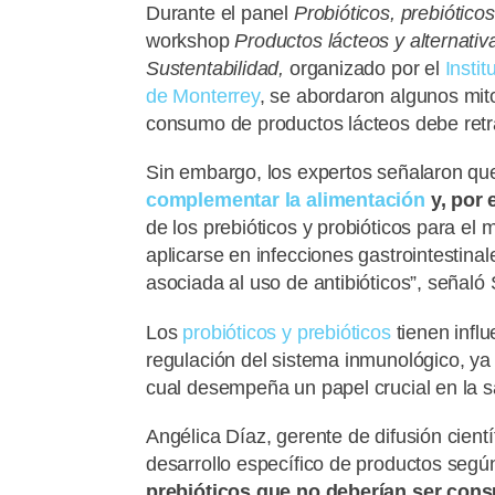
Durante el panel
Probióticos, prebióticos 
workshop
Productos lácteos y alternativ
Sustentabilidad,
organizado por el
Instit
de Monterrey
, se abordaron algunos mit
consumo de productos lácteos debe retra
Sin embargo, los expertos señalaron q
complementar la alimentación
y, por 
de los prebióticos y probióticos para e
aplicarse en infecciones gastrointestinale
asociada al uso de antibióticos”, señaló
Los
probióticos y prebióticos
tienen influ
regulación del sistema inmunológico, ya 
cual desempeña un papel crucial en la sa
Angélica Díaz, gerente de difusión cientí
desarrollo específico de productos segú
prebióticos que no deberían ser con