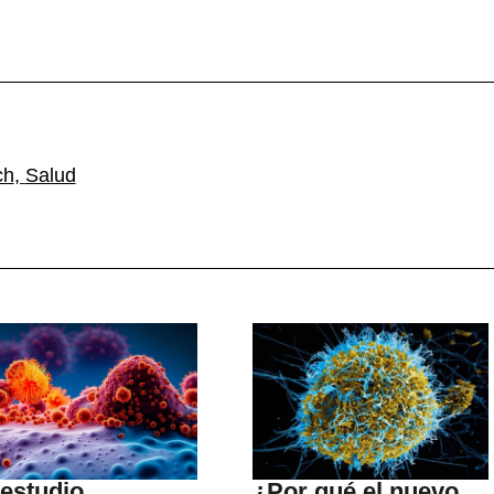
ch
,
Salud
estudio
¿Por qué el nuevo