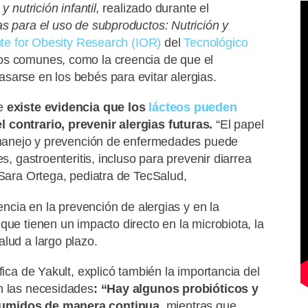
y nutrición infantil,
realizado durante el
as para el uso de subproductos: Nutrición y
ute for Obesity Research (IOR)
del
Tecnológico
os comunes, como la creencia de que el
sarse en los bebés para evitar alergias.
ue
existe evidencia que los
lácteos pueden
el contrario, prevenir alergias futuras.
“El papel
l manejo y prevención de enfermedades puede
s, gastroenteritis, incluso para prevenir diarrea
 Sara Ortega, pediatra de TecSalud,
encia en la prevención de alergias y en la
que tienen un impacto directo en la microbiota, la
lud a largo plazo.
fica de Yakult, explicó también la importancia del
n las necesidades
: “Hay algunos probióticos y
sumidos de manera continua,
mientras que