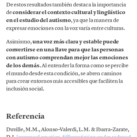
De estos resultados también destaca la importancia
de
considerar el contexto cultural y lingüístico
en el estudio del autismo
, ya que la manera de
expresar emociones con la voz varía entre culturas.
Asimismo,
una voz más clara y estable puede
convertirse en una llave para que las personas
con autismo comprendan mejor las emociones
de los demás.
Al entender la forma como se percibe
el mundo desde esta condición, se abren caminos
para crear entornos más accesibles que faciliten la
inclusión social.
.
Referencia
Duville, M.M., Alonso-Valerdi, L.M. & Ibarra-Zarate,
D.I.
Improved emotion diff
erentiation under reduced