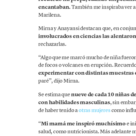
encantaban.
También me inspiraba ver a 
Marilena.
Mirna y Anayansi destacan que, en conjun
involucrados en ciencias las alentaron
rechazarlas.
“Algo que me marcó mucho de niña fueron l
de focos o volcanes en erupción. Recuerd
experimentar con distintas muestras d
paré”, dijo Mirna.
Se estima que
nueve de cada 10 niñas de
con habilidades masculinas
, sin embar
de haber tenido a
otras mujeres
como influ
“
Mi mamá me inspiró muchísimo
e in
salud, como nutricionista. Más adelante me