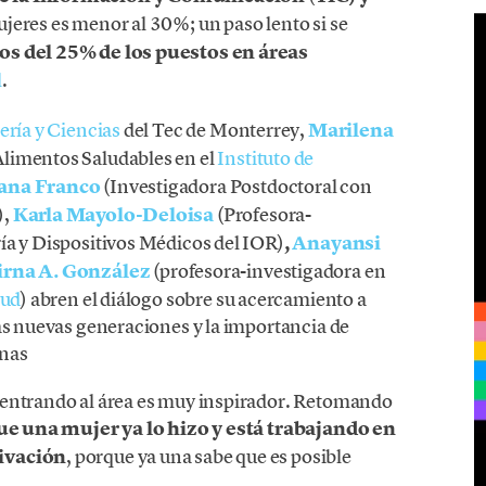
jeres es menor al 30%; un paso lento si se
 del 25% de los puestos en áreas
l
.
ería y Ciencias
del Tec de Monterrey,
Marilena
Alimentos Saludables en el
Instituto de
ana Franco
(Investigadora Postdoctoral con
),
Karla Mayolo-Deloisa
(Profesora-
ía y Dispositivos Médicos del IOR)
,
Anayansi
rna A. González
(profesora-investigadora en
lud
) abren el diálogo sobre su acercamiento a
las nuevas generaciones y la importancia de
inas
 entrando al área es muy inspirador. Retomando
ue una mujer ya lo hizo y está trabajando en
tivación
, porque ya una sabe que es posible