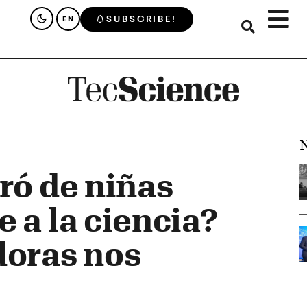
SUBSCRIBE!
EN
N
ró de niñas
 a la ciencia?
doras nos