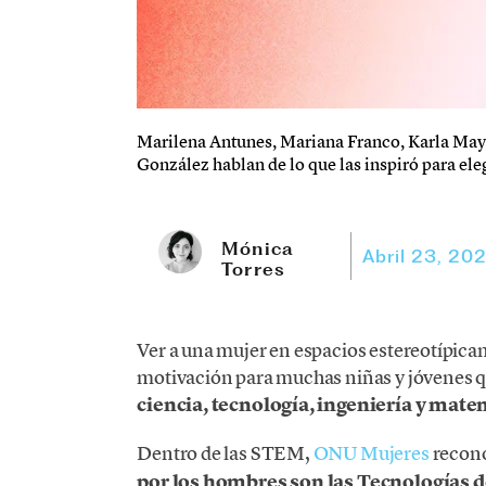
Marilena Antunes, Mariana Franco, Karla May
González hablan de lo que las inspiró para eleg
Mónica
Abril 23, 20
Torres
Ver a una mujer en espacios estereotípic
motivación para muchas niñas y jóvenes qu
ciencia, tecnología, ingeniería y mate
Dentro de las STEM,
ONU Mujeres
recono
por los hombres son las Tecnologías 