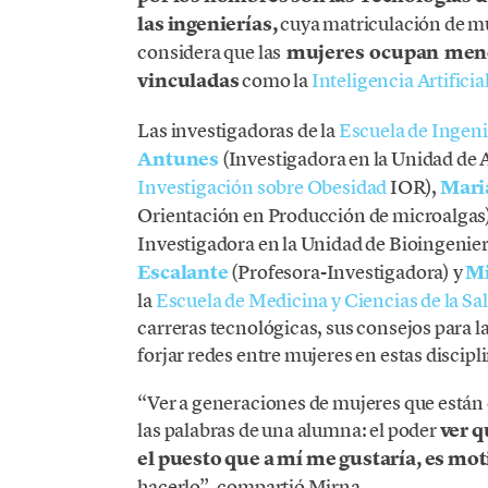
las ingenierías,
cuya matriculación de mu
considera que las
mujeres ocupan menos
vinculadas
como la
Inteligencia Artificia
Las investigadoras de la
Escuela de Ingeni
Antunes
(Investigadora en la Unidad de 
Investigación sobre Obesidad
IOR),
Mari
Orientación en Producción de microalgas
Investigadora en la Unidad de Bioingenier
Escalante
(Profesora-Investigadora)
y
Mi
la
Escuela de Medicina y Ciencias de la Sa
carreras tecnológicas, sus consejos para 
forjar redes entre mujeres en estas discipl
“Ver a generaciones de mujeres que están
las palabras de una alumna: el poder
ver q
el puesto que a mí me gustaría, es mo
hacerlo”, compartió Mirna.