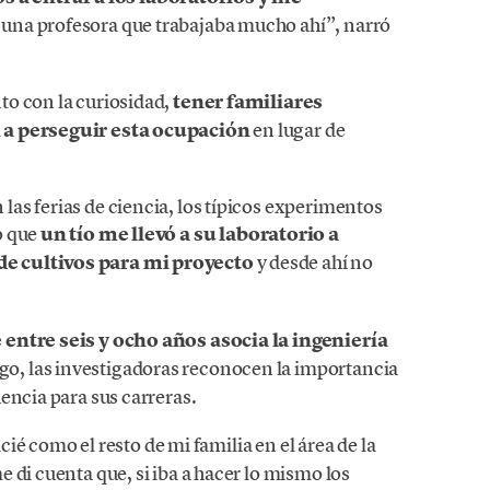
una profesora que trabajaba mucho ahí”, narró
to con la curiosidad,
tener familiares
 a perseguir esta ocupación
en lugar de
as ferias de ciencia, los típicos experimentos
o que
un tío me llevó a su laboratorio a
e cultivos para mi proyecto
y desde ahí no
 entre seis y ocho años asocia la ingeniería
go, las investigadoras reconocen la importancia
encia para sus carreras.
icié como el resto de mi familia en el área de la
 di cuenta que, si iba a hacer lo mismo los