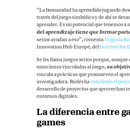
“La humanidad ha aprendido jugando desd
través del juego simbólico y de ahí se desa
aprender. Es un potencial que tenemos a 
del aprendizaje tiene que formar part
serios ayudan a eso”, comenta
Virginia R
Innovation Hub Europe, del
Institute for 
Se les llama juegos serios porque, aunque 
emociones vinculadas al juego,
su objeti
vincula a prácticas que promueven el apren
investigadora. Rodés ha
estudiado el pote
desarrollo de proyectos que aprovechan te
entornos digitales.
La diferencia entre g
games