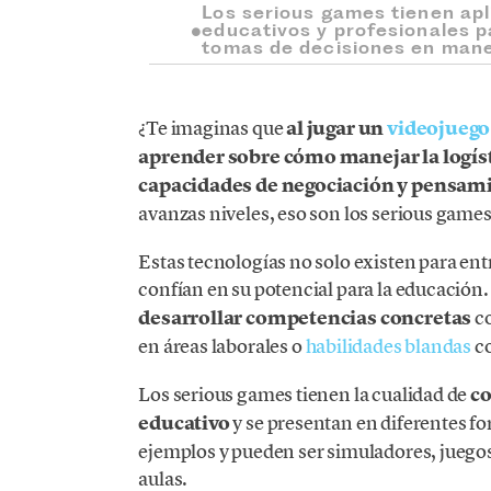
Los serious games tienen ap
educativos y profesionales p
tomas de decisiones en mane
¿Te imaginas que
al jugar un
videojuego
aprender sobre cómo manejar la logís
capacidades de negociación y pensami
avanzas niveles, eso son los serious games
Estas tecnologías no solo existen para en
confían en su potencial para la educación.
desarrollar competencias concretas
co
en áreas laborales o
habilidades blandas
co
Los serious games tienen la cualidad de
co
educativo
y se presentan en diferentes f
ejemplos y pueden ser simuladores, juegos
aulas.