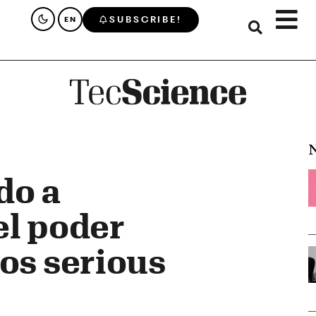
SUBSCRIBE!
EN
N
do a
el poder
los serious