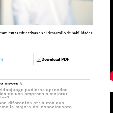
ramientas educativas en el desarrollo de habilidades
25
Download PDF
TA NOTA
 videojuego pudieras aprender
tica de una empresa o mejorar
ión?
con diferentes atributos que
como la mejora del conocimiento