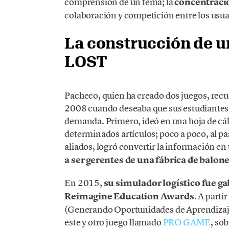
comprensión de un tema; la
concentraci
colaboración y competición entre los usua
La construcción de u
LOST
Pacheco, quien ha creado dos juegos, recu
2008 cuando deseaba que sus estudiantes 
demanda. Primero, ideó en una hoja de cál
determinados artículos; poco a poco, al pa
aliados, logró convertir la información en
a ser gerentes de una fábrica de balon
En 2015,
su simulador logístico fue g
Reimagine Education Awards
. A parti
(Generando Oportunidades de Aprendizaje 
este y otro juego llamado
PRO GAME
, so