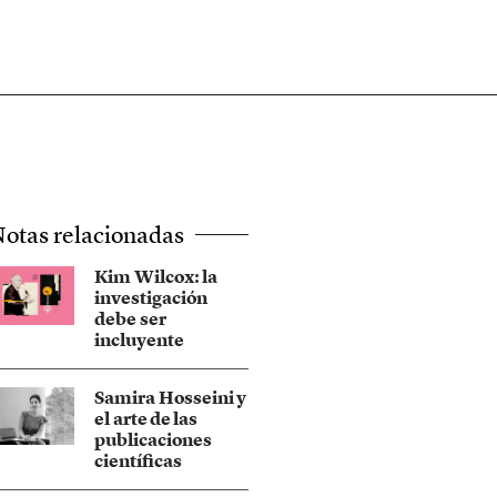
otas relacionadas
Kim Wilcox: la
investigación
debe ser
incluyente
Samira Hosseini y
el arte de las
publicaciones
científicas