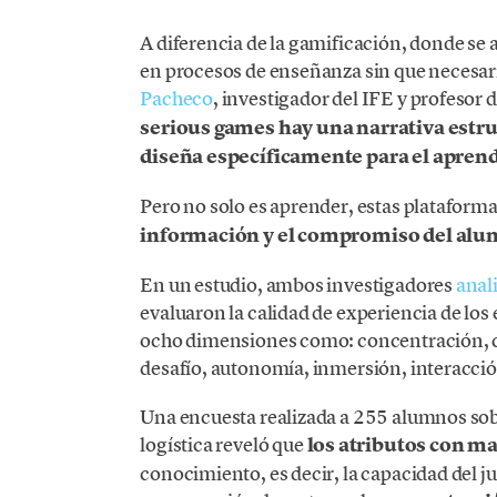
A diferencia de la gamificación, donde se 
en procesos de enseñanza sin que necesa
Pacheco
, investigador del IFE y profesor d
serious games hay una narrativa estruc
diseña específicamente para el apren
Pero no solo es aprender, estas platafor
información y el compromiso del al
En un estudio, ambos investigadores
anali
evaluaron la calidad de experiencia de lo
ocho dimensiones como: concentración, cl
desafío, autonomía, inmersión, interacció
Una encuesta realizada a 255 alumnos sob
logística reveló que
los atributos con m
conocimiento, es decir, la capacidad del ju