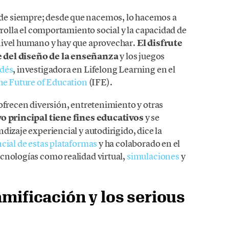
e siempre; desde que nacemos, lo hacemos a
rrolla el comportamiento social y la capacidad de
nivel humano y hay que aprovechar.
El disfrute
e del diseño de la enseñanza
y los juegos
odés
, investigadora en Lifelong Learning en el
the Future of Education
(IFE).
ofrecen diversión, entretenimiento y otras
vo principal tiene fines educativos
y se
dizaje experiencial y autodirigido, dice la
ncial de estas plataformas
y ha colaborado en el
cnologías como realidad virtual,
simulaciones
y
amificación y los serious