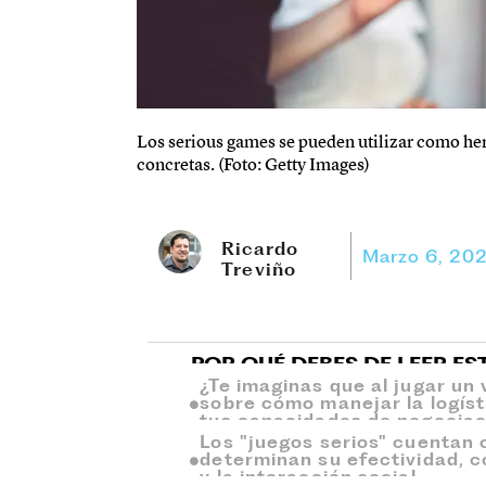
Los serious games se pueden utilizar como her
concretas. (Foto: Getty Images)
Ricardo
Marzo 6, 20
Treviño
POR QUÉ DEBES DE LEER ES
¿Te imaginas que al jugar un
sobre cómo manejar la logís
tus capacidades de negociac
Los "juegos serios" cuentan 
determinan su efectividad, 
y la interacción social.