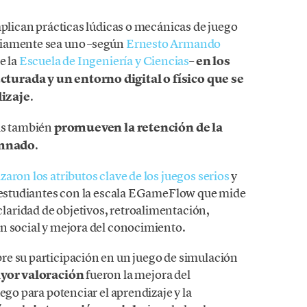
aplican prácticas lúdicas o mecánicas de juego
riamente sea uno –según
Ernesto Armando
e la
Escuela de Ingeniería y Ciencias
–
en los
turada y un entorno digital o físico que se
dizaje
.
mas también
promueven la retención de la
umnado
.
zaron los atributos clave de los juegos serios
y
s estudiantes con la escala EGameFlow que mide
aridad de objetivos, retroalimentación,
n social y mejora del conocimiento.
re su participación en un juego de simulación
ayor valoración
fueron la mejora del
ego para potenciar el aprendizaje y la