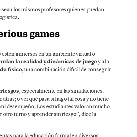
e sean los mismos profesores quienes puedan
ogística.
serious games
 estén inmersos en un ambiente virtual o
ulan la realidad y dinámicas de juego
y a la
do físico
, una combinación difícil de conseguir
 riesgos
, especialmente en las simulaciones.
trás; o ver qué pasa si hago tal cosa y no tiene
 mi desempeño. Los estudiantes valoran mucho
r otro turno y aprender sin riesgo”, dice la
entas para la educación formal en diversos