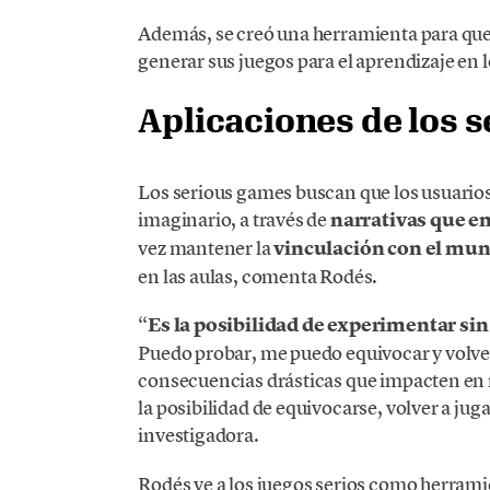
Además, se creó una herramienta para qu
generar sus juegos para el aprendizaje en l
A
plicaciones de los 
Los serious games buscan que los usuarios
imaginario, a través de
narrativas que em
vez mantener la
vinculación con el mun
en las aulas, comenta Rodés.
“
Es la posibilidad de experimentar sin
Puedo probar, me puedo equivocar y volver a
consecuencias drásticas que impacten en
la posibilidad de equivocarse, volver a juga
investigadora.
Rodés ve a los juegos serios como herrami