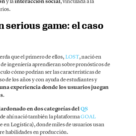
ón
y la
interacción social
, vinculada a la
rios.
n serious game: el caso
erda que el primero de ellos,
LOST
, nació en
de ingeniería aprendieran sobre pronósticos de
culo cómo podrían ser las características de
so de los años y con ayuda de estudiantes y
una experiencia donde los usuarios juegan
es
.
alardonado en dos categorías del
QS
r de ahí nació también la plataforma
GOAL
en Logística), donde miles de usuarios usan
bre habilidades en producción.