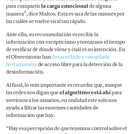
para compartir
la carga emocional
de alguna
manera”, dice Maltos. Esta es una de las razones por
las cuáles se vuelve viral tan rápido.
Ante ello, su recomendación es recibir la
información con escepticismo y tomarnos el tiempo
de verificar de dónde viene y cuál es su intención. En
el Observatorio han
desarrollado y compilado
herramientas
de acceso libre para la detección de la
desinformación.
Al final, lo más importante es recordar que, aunque
las redes nos digan que
el algoritmo está ahí
para
servirnos a los usuarios, en realidad este solo nos
ayuda a filtrar las enormes cantidades de
información que hay.
“Hay esa percepción de que tenemos control sobre el