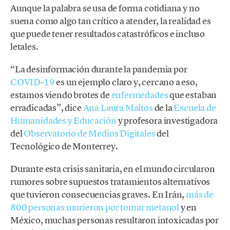
Aunque la palabra se usa de forma cotidiana y no
suena como algo tan crítico a atender, la realidad es
que puede tener resultados catastróficos e incluso
letales.
“La desinformación durante la pandemia por
COVID-19
es un ejemplo claro y, cercano a eso,
estamos viendo brotes de
enfermedades
que estaban
erradicadas”, dice
Ana Laura Maltos
de la
Escuela de
Humanidades y Educación
y profesora investigadora
del
Observatorio de Medios Digitales
del
Tecnológico de Monterrey.
Durante esta crisis sanitaria, en el mundo circularon
rumores sobre supuestos tratamientos alternativos
que tuvieron consecuencias graves. En Irán,
más de
800 personas murieron por tomar metanol
y en
México, muchas personas resultaron intoxicadas por