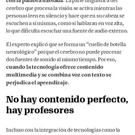
con la palabra hablada
. La parte lingüística del
cerebro que procesa la visión se activa mientras las
personas leen en silencio y hace que en su cabeza se
escuchen a sí mismas, como si hablaran en voz alta,
lo que dificulta escuchar una fuente de audio externo.
El experto explicó que se forma un “cuello de botella
neurológico” porque el cerebro no puede procesar
dos fuentes de sonido al mismo tiempo. Por eso,
cuando la tecnología ofrece contenido
multimedia y se combina voz con texto se
perjudica el aprendizaje
.
No hay contenido perfecto,
hay profesores
Incluso con la integración de tecnologías como la