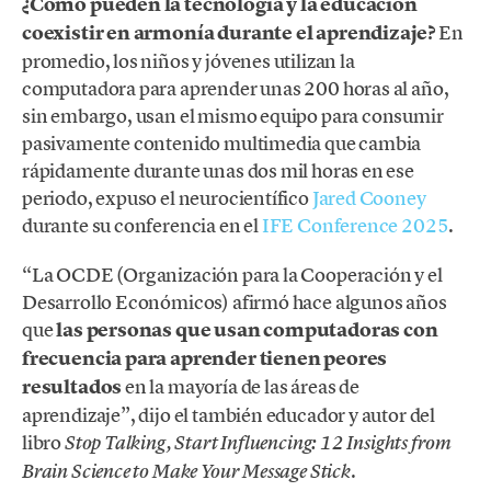
¿Cómo pueden la tecnología y la educación
coexistir en armonía durante el aprendizaje?
En
promedio, los niños y jóvenes utilizan la
computadora para aprender unas 200 horas al año,
sin embargo, usan el mismo equipo para consumir
pasivamente contenido multimedia que cambia
rápidamente durante unas dos mil horas en ese
periodo, expuso el neurocientífico
Jared Cooney
durante su conferencia en el
IFE Conference 2025
.
“La OCDE (Organización para la Cooperación y el
Desarrollo Económicos) afirmó hace algunos años
que
las personas que usan computadoras con
frecuencia para aprender tienen peores
resultados
en la mayoría de las áreas de
aprendizaje”, dijo el también educador y autor del
libro
Stop Talking, Start Influencing: 12 Insights from
.
Brain Science to Make Your Message Stick