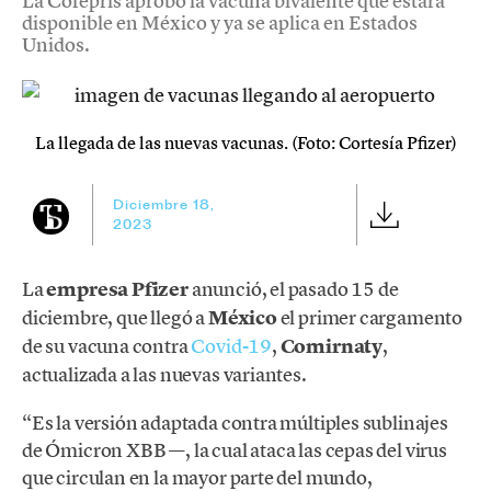
La Cofepris aprobó la vacuna bivalente que estará
disponible en México y ya se aplica en Estados
Unidos.
La llegada de las nuevas vacunas. (Foto: Cortesía Pfizer)
Diciembre 18,
2023
La
empresa Pfizer
anunció, el pasado 15 de
diciembre, que llegó a
México
el primer cargamento
de su vacuna contra
Covid-19
,
Comirnaty
,
actualizada a las nuevas variantes.
“Es la versión adaptada contra múltiples sublinajes
de Ómicron XBB —, la cual ataca las cepas del virus
que circulan en la mayor parte del mundo,