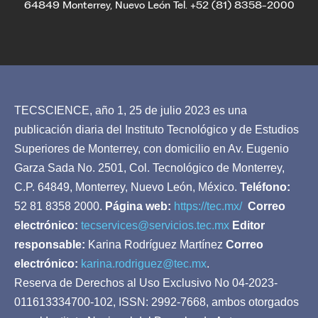
64849 Monterrey, Nuevo León Tel. +52 (81) 8358-2000
TECSCIENCE, año 1, 25 de julio 2023 es una
publicación diaria del Instituto Tecnológico y de Estudios
Superiores de Monterrey, con domicilio en Av. Eugenio
Garza Sada No. 2501, Col. Tecnológico de Monterrey,
C.P. 64849, Monterrey, Nuevo León, México.
Teléfono:
52 81 8358 2000.
Página web:
https://tec.mx/
Correo
electrónico:
tecservices@servicios.tec.mx
Editor
responsable:
Karina Rodríguez Martínez
Correo
electrónico:
karina.rodriguez@tec.mx
.
Reserva de Derechos al Uso Exclusivo No 04-2023-
011613334700-102, ISSN: 2992-7668, ambos otorgados