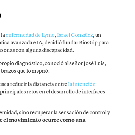
p
 la
enfermedad de Lyme
,
Israel González
, un
ótica avanzada e IA, decidió fundar BioGrip para
personas con alguna discapacidad.
ropio diagnóstico, conoció al señor José Luis,
brazos que lo inspiró.
usca reducir la distancia entre
la intención
principales retos en el desarrollo de interfaces
emidad, sino recuperar la sensación de control y
e el movimiento ocurre como una