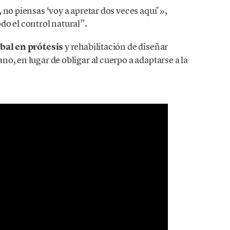
 no piensas ‘voy a apretar dos veces aquí'»,
do el control natural”.
bal en prótesis
y rehabilitación de diseñar
o, en lugar de obligar al cuerpo a adaptarse a la