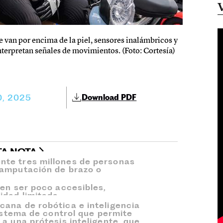
 van por encima de la piel, sensores inalámbricos y
nterpretan señales de movimientos. (Foto: Cortesía)
0, 2025
Download PDF
TA NOTA
te tres millones de personas
 amputación de brazo o
len ser poco accesibles,
idad limitada.
ana de robótica e inteligencia
sistema de control que permite
a una prótesis inteligente, que