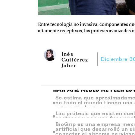
Entre tecnología no invasiva, componentes que
altamente receptivos, las prótesis avanzadas i
Inés
Diciembre 3
Gutiérrez
Jaber
POR QUÉ DEBES DE LEER ES
Se estima que aproximadamen
en todo el mundo tienen una
extremidad superior.
Las prótesis que existen sue
costosas y con una funcional
BioGrip es una empresa mexic
artificial que desarrolló un 
conectar el sistema nervioso 