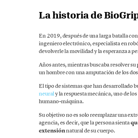
La historia de BioGri
En 2019, después de una larga batalla con
ingeniero electrónico, especialista en rob
devolverle la movilidad y la esperanza a 
Años antes, mientras buscaba resolver su p
un hombre con una amputación de los dos 
El tipo de sistemas que han desarrollado b
neural
y la respuesta mecánica, uno de los 
humano-máquina.
Su objetivo no es solo reemplazar una extr
agencia, es decir, que la persona sienta
qu
extensión
natural de su cuerpo.