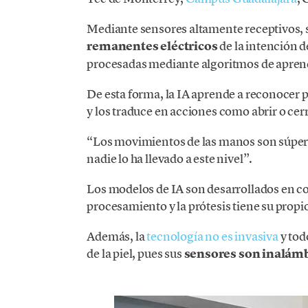
Mediante sensores altamente receptivos, s
remanentes eléctricos
de la intención 
procesadas mediante algoritmos de apren
De esta forma, la IA aprende a reconocer p
y los traduce en acciones como abrir o ce
“Los movimientos de las manos son súper 
nadie lo ha llevado a este nivel”.
Los modelos de IA son desarrollados en 
procesamiento y la prótesis tiene su propi
Además, la
tecnología no es invasiva
y tod
de la piel, pues sus
sensores son inalám