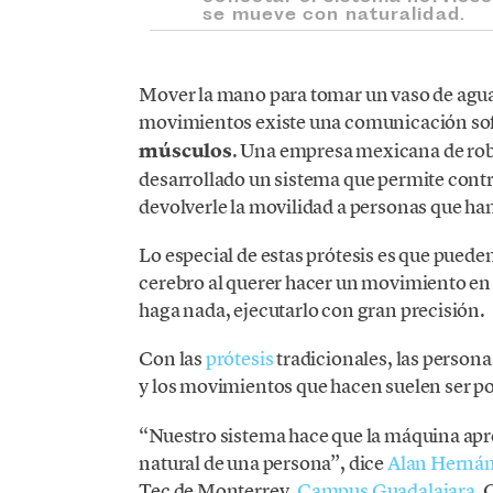
se mueve con naturalidad.
Mover la mano para tomar un vaso de agua 
movimientos existe una comunicación sof
músculos
. Una empresa mexicana de rob
desarrollado un sistema que permite contr
devolverle la movilidad a personas que ha
Lo especial de estas prótesis es que pueden
cerebro al querer hacer un movimiento en p
haga nada, ejecutarlo con gran precisión.
Con las
prótesis
tradicionales, las persona
y los movimientos que hacen suelen ser poc
“Nuestro sistema hace que la máquina ap
natural de una persona”, dice
Alan Herná
Tec de Monterrey,
Campus Guadalajara
,