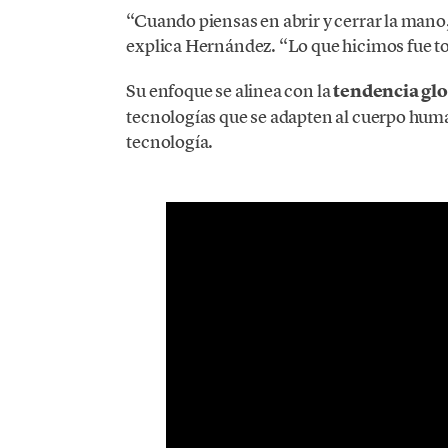
“Cuando piensas en abrir y cerrar la mano,
explica Hernández. “Lo que hicimos fue to
Su enfoque se alinea con la
tendencia glo
tecnologías que se adapten al cuerpo human
tecnología.