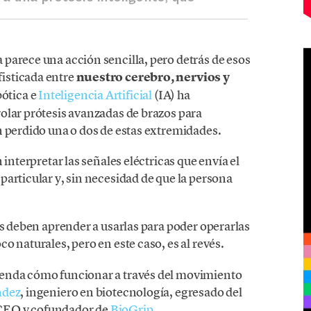
parece una acción sencilla, pero detrás de esos
isticada entre
nuestro cerebro, nervios y
ótica e
Inteligencia Artificial
(IA) ha
olar prótesis avanzadas de brazos para
n perdido una o dos de estas extremidades.
 interpretar las señales eléctricas que envía el
articular y, sin necesidad de que la persona
s deben aprender a usarlas para poder operarlas
o naturales, pero en este caso, es al revés.
renda cómo funcionar a través del movimiento
ndez
, ingeniero en biotecnología, egresado del
 CEO y cofundador de
BioGrip
.