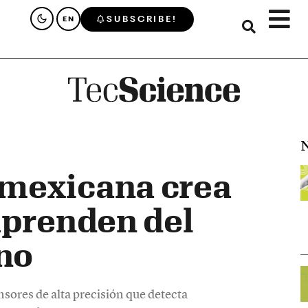
SUBSCRIBE!
EN
N
mexicana crea
aprenden del
no
sores de alta precisión que detecta