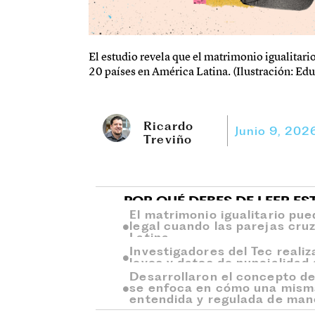
El estudio revela que el matrimonio igualitari
20 países en América Latina. (Ilustración: E
Ricardo
Junio 9, 202
Treviño
POR QUÉ DEBES DE LEER ES
El matrimonio igualitario pu
legal cuando las parejas cru
Latina.
Investigadores del Tec reali
leyes y datos de nupcialidad
Desarrollaron el concepto de
se enfoca en cómo una misma
entendida y regulada de mane