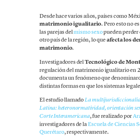
Desde hace varios años, países como Méxi
matrimonio igualitario
. Pero esto no e
las parejas del
mismo sexo
pueden perder e
otro país de la región, lo que
afecta los d
matrimonio
.
Investigadores del
Tecnológico de Mont
regulación del matrimonio igualitario en 
documenta un fenómeno que denominaro
distintas formas en que los sistemas legale
El estudio llamado
La multijurisdiccionali
Latina: heteronormatividad, orientación sex
, fue realizado por
Ar
Corte Interamericana
investigadores de la
Escuela de Ciencias S
Querétaro
, respectivamente.