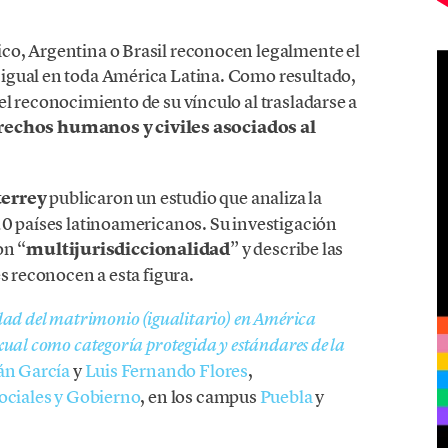
co, Argentina o Brasil reconocen legalmente el
s igual en toda América Latina. Como resultado,
l reconocimiento de su vínculo al trasladarse a
erechos humanos y civiles asociados al
errey
publicaron un estudio que analiza la
20 países latinoamericanos. Su investigación
n “
multijurisdiccionalidad
” y describe las
s reconocen a esta figura.
dad del matrimonio (igualitario) en América
ual como categoría protegida y estándares de la
án García
y
Luis Fernando Flores
,
ociales y Gobierno
, en los campus
Puebla
y