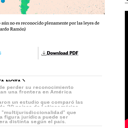
o aún no es reconocido plenamente por las leyes de
duardo Ramón)
6
Download PDF
TA NOTA
ede perder su reconocimiento
zan una frontera en América
zaron un estudio que comparó las
 de 20 países de Latinoamérica.
 "multijurisdiccionalidad" que
 figura jurídica puede ser
ra distinta según el país.