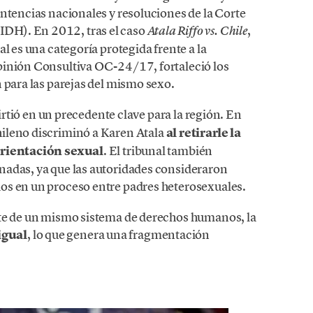
ntencias nacionales y resoluciones de la Corte
DH). En 2012, tras el caso
,
Atala Riffo vs. Chile
l es una categoría protegida frente a la
pinión Consultiva OC-24/17, fortaleció los
 para las parejas del mismo sexo.
rtió en un precedente clave para la región. En
ileno discriminó a Karen Atala
al retirarle la
orientación sexual
. El tribunal también
nadas, ya que las autoridades consideraron
os en un proceso entre padres heterosexuales.
rte de un mismo sistema de derechos humanos, la
igual
, lo que genera una fragmentación