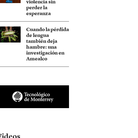
violencia sin
perder la
esperanza
Cuando la pérdida
de lengua
también deja
hambre: una
investigación en
Amealco
Videos