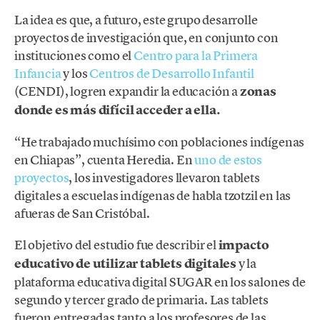
La idea es que, a futuro, este grupo desarrolle
proyectos de investigación que, en conjunto con
instituciones como el
Centro para la Primera
Infancia
y los
Centros de Desarrollo Infantil
(CENDI), logren expandir la educación a
zonas
donde es más difícil acceder a ella.
“He trabajado muchísimo con poblaciones indígenas
en Chiapas”, cuenta Heredia. En
uno de estos
proyectos
, los investigadores llevaron tablets
digitales a escuelas indígenas de habla tzotzil en las
afueras de San Cristóbal.
El objetivo del estudio fue describir el
impacto
educativo de utilizar tablets digitales
y la
plataforma educativa digital SUGAR en los salones de
segundo y tercer grado de primaria. Las tablets
fueron entregadas tanto a los profesores de las