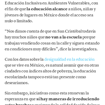
Educación Inclusiva en Ambientes Vulnerables, con
el fin de que
la educación alcance
a niños, niñas y
jóvenes de lugares en México donde el acceso sea
nulo o limitado.
“Nos dimos cuenta de que en San Cristóbal todavía
hay muchos niños que
no van a la escuela
porque
trabajan vendiendo cosas en la calle y siguen estando
en condiciones muy difíciles”, dice la investigadora.
Con los datos sobre la
desigualdad en la educación
que se vive en México, es natural asumir que en otras
ciudades con índices altos de pobreza, la educación
escolarizada tampoco está tan presente como
desearíamos.
Sin embargo, iniciativas como esta renuevan la
esperanza en que
sí hay maneras de ir reduciendo
y mejorando la calidad de vida de los y